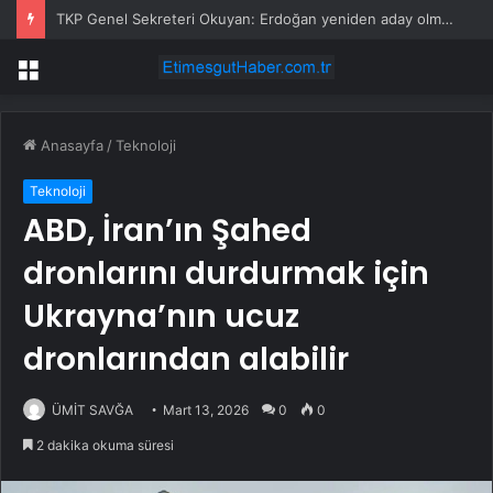
TKP Genel Sekreteri Okuyan: Erdoğan yeniden aday olmayabilir, AKP’de kavga sertleşir
Menü
Anasayfa
/
Teknoloji
Teknoloji
ABD, İran’ın Şahed
dronlarını durdurmak için
Ukrayna’nın ucuz
dronlarından alabilir
ÜMİT SAVĞA
Mart 13, 2026
0
0
2 dakika okuma süresi