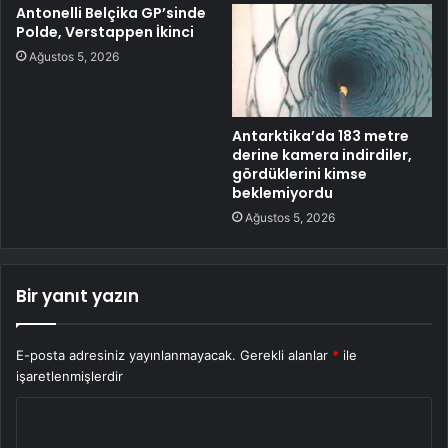
Antonelli Belçika GP’sinde
Polde, Verstappen İkinci
Ağustos 5, 2026
Antarktika’da 183 metre
derine kamera indirdiler,
gördüklerini kimse
beklemiyordu
Ağustos 5, 2026
Bir yanıt yazın
E-posta adresiniz yayınlanmayacak.
Gerekli alanlar
*
ile
işaretlenmişlerdir
Y
o