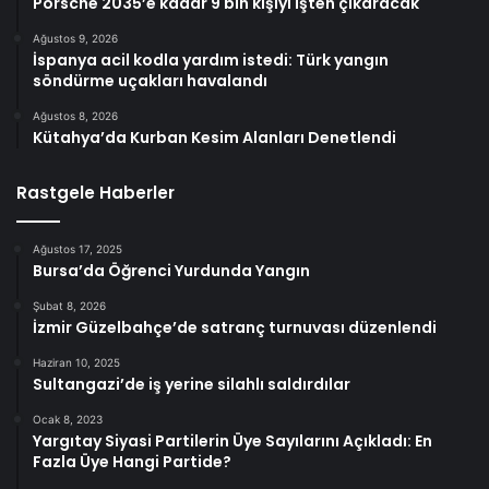
Porsche 2035’e kadar 9 bin kişiyi işten çıkaracak
Ağustos 9, 2026
İspanya acil kodla yardım istedi: Türk yangın
söndürme uçakları havalandı
Ağustos 8, 2026
Kütahya’da Kurban Kesim Alanları Denetlendi
Rastgele Haberler
Ağustos 17, 2025
Bursa’da Öğrenci Yurdunda Yangın
Şubat 8, 2026
İzmir Güzelbahçe’de satranç turnuvası düzenlendi
Haziran 10, 2025
Sultangazi’de iş yerine silahlı saldırdılar
Ocak 8, 2023
Yargıtay Siyasi Partilerin Üye Sayılarını Açıkladı: En
Fazla Üye Hangi Partide?