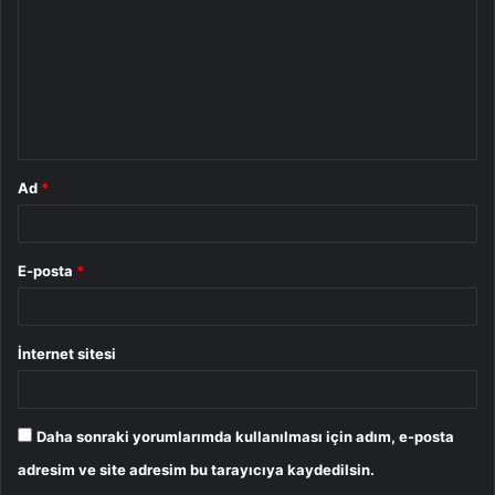
r
u
m
*
Ad
*
E-posta
*
İnternet sitesi
Daha sonraki yorumlarımda kullanılması için adım, e-posta
adresim ve site adresim bu tarayıcıya kaydedilsin.