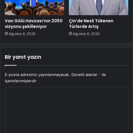
Van Gölü Havzası’nın 2050
Çin’de Nesli Tükenen
vizyonu şekilleniyor
Türlerde Artış
Ağustos 6, 2026
Ağustos 6, 2026
Bir yanıt yazın
E-posta adresiniz yayınlanmayacak.
Gerekli alanlar
*
ile
işaretlenmişlerdir
Y
o
r
u
m