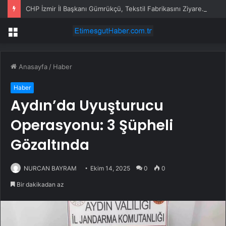
CHP İzmir İl Başkanı Gümrükçü, Tekstil Fabrikasını Ziyaret Etti
Menü
Anasayfa
/
Haber
Haber
Aydın’da Uyuşturucu
Operasyonu: 3 Şüpheli
Gözaltında
NURCAN BAYRAM
Ekim 14, 2025
0
0
Bir dakikadan az