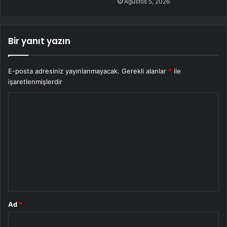
Ağustos 5, 2026
Bir yanıt yazın
E-posta adresiniz yayınlanmayacak.
Gerekli alanlar
*
ile
işaretlenmişlerdir
Y
o
r
u
m
*
Ad
*