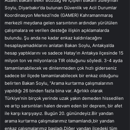
Adalet Bakanı Bekir Bozdağ ve İçişleri Bakanı Süleyman
Soylu, Diyarbakır’da bulunan Güvenlik ve Acil Durumlar
Koordinasyon Merkezi’nde (GAMER) Kahramanmaraş
merkezli meydana gelen sarsıntının ardından yürütülen
çalışmalara ve verilen desteğe ilişkin açıklamalarda
bulundu. Şu anda ne kadar enkaz kaldırılacağını
hesaplayamadıklarını anlatan Bakan Soylu, Antakya’da
hesap yaptıklarını ve sadece Hatay’ın Antakya ilçesinde 15
milyon ton ve milyonlarca TIR olduğunu söyledi. 3-4 ayda
tamamlanabilecek ve dinlenmeden çok hızlı giderseniz
sadece bir ilçede tamamlanabilecek bir enkaz olduğunu
belirten Bakan Soylu, “Arama kurtarma çalışmalarının
yapıldığı 26 binden fazla bina var. Ağırlıklı olarak
Türkiye’nin birçok yerinde uzak yakın demeden hissedilen
ve artçı sarsıntıları halen devam eden bir deprem, bir afet
ile karşı karşıyayız. Bugün 20. günündeyiz.Bir yandan
arama kurtarma çalışmalarımız tamamlandı,bir yandan
enkaz çalışmalarımız başladı.Diğer yandan ilçedeki tüm