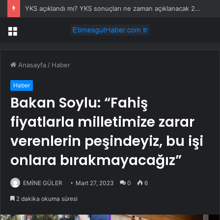
YKS açıklandı mı? YKS sonuçları ne zaman açıklanacak 2026?
Menü
Anasayfa
/
Haber
Haber
Bakan Soylu: “Fahiş
fiyatlarla milletimize zarar
verenlerin peşindeyiz, bu işi
onlara bırakmayacağız”
EMİNE GÜLER
Mart 27, 2023
0
6
2 dakika okuma süresi