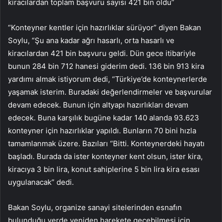
kiracılardan toplam başvuru sayısı 421 bin oldu”
“Konteyner kentler için hazırlıklar sürüyor” diyen Bakan
Soylu, “Şu ana kadar ağrı hasarlı, orta hasarlı ve
kiracılardan 421 bin başvuru geldi. Dün gece itibariyle
bunun 284 bin 712 hanesi giderim dedi. 136 bin 913 kira
yardımı almak istiyorum dedi, “Türkiye’de konteynerlerde
yaşamak isterim. Buradaki değerlendirmeler ve başvurular
devam edecek. Bunun için altyapı hazırlıkları devam
edecek. Buna karşılık bugüne kadar 140 alanda 93.623
konteyner için hazırlıklar yapıldı. Bunların 70 bini hızla
tamamlanmak üzere. Bazıları “Bitti. Konteynerdeki hayatı
başladı. Burada da ister konteyner kent olsun, ister kira,
kiracıya 3 bin lira, konut sahiplerine 5 bin lira kira esası
uygulanacak” dedi.
Bakan Soylu, organize sanayi sitelerinden esnafın
bulunduğu yerde yeniden harekete geçebilmesi için