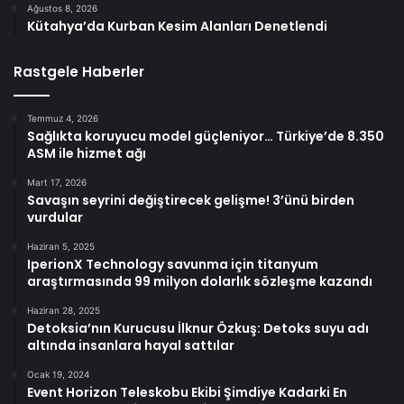
Ağustos 8, 2026
Kütahya’da Kurban Kesim Alanları Denetlendi
Rastgele Haberler
Temmuz 4, 2026
Sağlıkta koruyucu model güçleniyor… Türkiye’de 8.350
ASM ile hizmet ağı
Mart 17, 2026
Savaşın seyrini değiştirecek gelişme! 3’ünü birden
vurdular
Haziran 5, 2025
IperionX Technology savunma için titanyum
araştırmasında 99 milyon dolarlık sözleşme kazandı
Haziran 28, 2025
Detoksia’nın Kurucusu İlknur Özkuş: Detoks suyu adı
altında insanlara hayal sattılar
Ocak 19, 2024
Event Horizon Teleskobu Ekibi Şimdiye Kadarki En