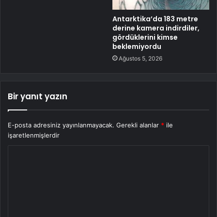
Antarktika’da 183 metre
derine kamera indirdiler,
gördüklerini kimse
beklemiyordu
Ağustos 5, 2026
Bir yanıt yazın
E-posta adresiniz yayınlanmayacak.
Gerekli alanlar
*
ile
işaretlenmişlerdir
Y
o
r
u
m