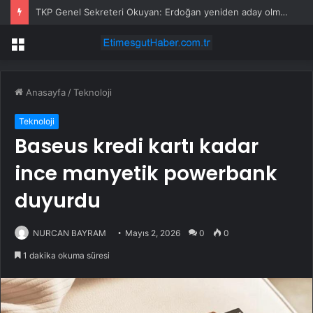
TKP Genel Sekreteri Okuyan: Erdoğan yeniden aday olmayabilir, AKP’de kavga sertleşir
Menü
Anasayfa
/
Teknoloji
Teknoloji
Baseus kredi kartı kadar
ince manyetik powerbank
duyurdu
NURCAN BAYRAM
Mayıs 2, 2026
0
0
1 dakika okuma süresi