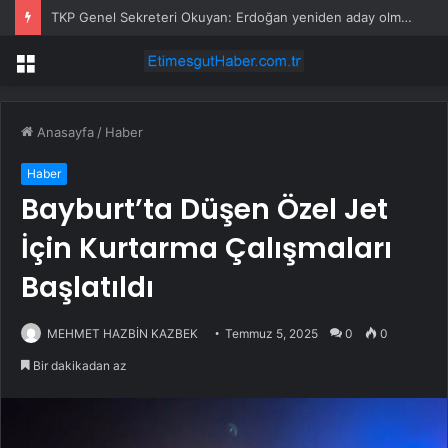
TKP Genel Sekreteri Okuyan: Erdoğan yeniden aday olmayabilir, AKP’de kavga sertleşir
Menü
Anasayfa
/
Haber
Haber
Bayburt’ta Düşen Özel Jet
İçin Kurtarma Çalışmaları
Başlatıldı
MEHMET HAZBİN KAZBEK
Temmuz 5, 2025
0
0
Bir dakikadan az