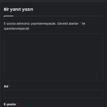
Bir yanıt yazın
E-posta adresiniz yayınlanmayacak.
Gerekli alanlar
*
ile
işaretlenmişlerdir
Y
o
r
u
m
*
Ad
*
E-posta
*