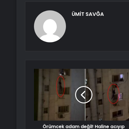
ÜMİT SAVĞA
Örümcek adam değil! Haline acıyıp