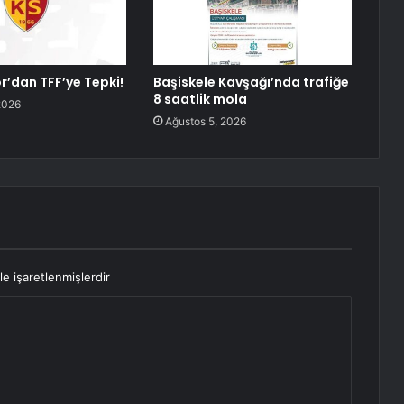
r’dan TFF’ye Tepki!
Başiskele Kavşağı’nda trafiğe
8 saatlik mola
2026
Ağustos 5, 2026
le işaretlenmişlerdir