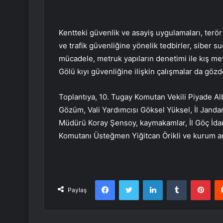
Kentteki güvenlik ve asayiş uygulamaları, terö
ve trafik güvenliğine yönelik tedbirler, siber 
mücadele, metruk yapıların denetimi ile kış mev
Gölü kıyı güvenliğine ilişkin çalışmalar da gözd
Toplantıya, 10. Tugay Komutan Vekili Piyade A
Gözüm, Vali Yardımcısı Göksel Yüksel, İl Jand
Müdürü Koray Şensoy, kaymakamlar, İl Göç İdar
Komutanı Üsteğmen Yiğitcan Örikli ve kurum ami
Facebook
Twitter
LinkedIn
Tumblr
Pint
Paylaş