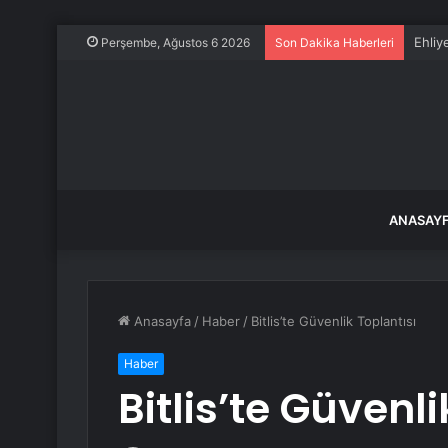
Ehliy
Perşembe, Ağustos 6 2026
Son Dakika Haberleri
ANASAY
Anasayfa
/
Haber
/
Bitlis’te Güvenlik Toplantısı
Haber
Bitlis’te Güvenli