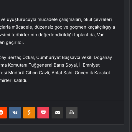
r ve uyuşturucuyla mücadele çalışmaları, okul çevreleri
suçlarla mücadele, düzensiz göç ve göçmen kaçakçılığıyla
simi tedbirlerinin değerlendirildiği toplantıda, Van
en geçirildi.
lbay Sertaç Özkal, Cumhuriyet Başsavcı Vekili Doğanay
arma Komutanı Tuğgeneral Barış Soyal, İl Emniyet
esi Müdürü Cihan Cavli, Ahlat Sahil Güvenlik Karakol
rleri katıldı.
erest
Reddit
VKontakte
Odnoklassniki
Pocket
E-Posta ile paylaş
Yazdır