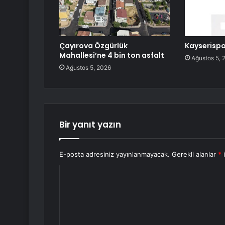
Çayırova Özgürlük
Kayserispo
Mahallesi’ne 4 bin ton asfalt
Ağustos 5, 
Ağustos 5, 2026
Bir yanıt yazın
E-posta adresiniz yayınlanmayacak.
Gerekli alanlar
*
i
Y
o
r
u