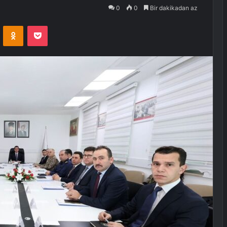
0
0
Bir dakikadan az
VKontakte
Odnoklassniki
Pocket