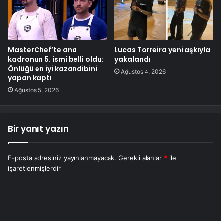
MasterChef’te ana
Lucas Torreira yeni aşkıyla
kadronun 5. ismi belli oldu:
yakalandı
Önlüğü en iyi kazandibini
Ağustos 4, 2026
yapan kaptı
Ağustos 5, 2026
Bir yanıt yazın
E-posta adresiniz yayınlanmayacak.
Gerekli alanlar
*
ile
işaretlenmişlerdir
Y
o
r