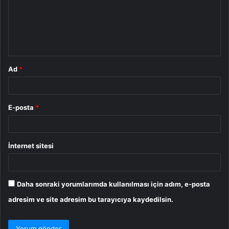
u
m
*
Ad
*
E-posta
*
İnternet sitesi
Daha sonraki yorumlarımda kullanılması için adım, e-posta
adresim ve site adresim bu tarayıcıya kaydedilsin.