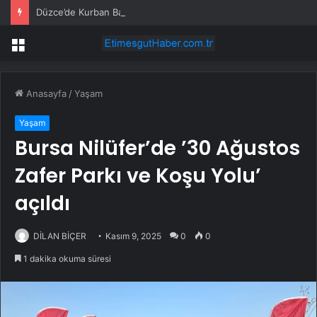
Düzce’de Kurban Bayramı Trafiği Yoğunlaştı
Menü
Anasayfa
/
Yaşam
Yaşam
Bursa Nilüfer’de ’30 Ağustos
Zafer Parkı ve Koşu Yolu’
açıldı
DİLAN BİÇER
Kasım 9, 2025
0
0
1 dakika okuma süresi