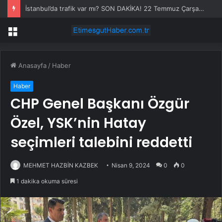
İstanbul’da trafik var mı? SON DAKİKA! 22 Temmuz Çarşamba hangi ilçelerde trafik var, hangi yollar kapalı?
Menü
Anasayfa
/
Haber
Haber
CHP Genel Başkanı Özgür
Özel, YSK’nin Hatay
seçimleri talebini reddetti
MEHMET HAZBİN KAZBEK
Nisan 9, 2024
0
0
1 dakika okuma süresi