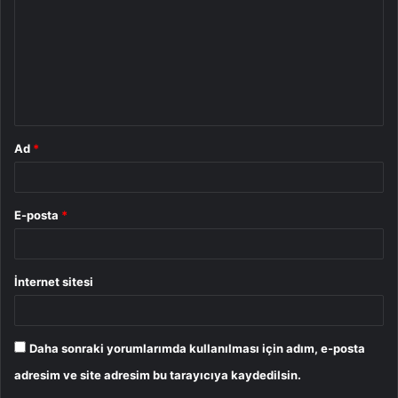
r
u
m
*
Ad
*
E-posta
*
İnternet sitesi
Daha sonraki yorumlarımda kullanılması için adım, e-posta
adresim ve site adresim bu tarayıcıya kaydedilsin.