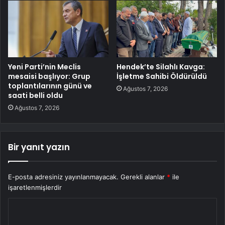
Yeni Parti’nin Meclis
Hendek’te Silahlı Kavga:
mesaisi başlıyor: Grup
İşletme Sahibi Öldürüldü
toplantılarının günü ve
Ağustos 7, 2026
saati belli oldu
Ağustos 7, 2026
Bir yanıt yazın
E-posta adresiniz yayınlanmayacak.
Gerekli alanlar
*
ile
işaretlenmişlerdir
Y
o