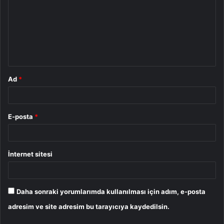
r
u
m
*
Ad
*
E-posta
*
İnternet sitesi
Daha sonraki yorumlarımda kullanılması için adım, e-posta
adresim ve site adresim bu tarayıcıya kaydedilsin.