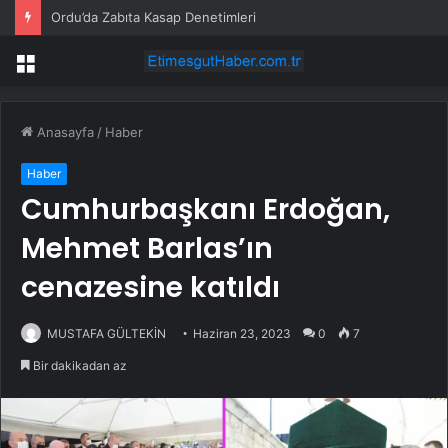
Ordu’da Zabıta Kasap Denetimleri
Menü
Anasayfa
/
Haber
Haber
Cumhurbaşkanı Erdoğan,
Mehmet Barlas’ın
cenazesine katıldı
MUSTAFA GÜLTEKİN
Haziran 23, 2023
0
7
Bir dakikadan az