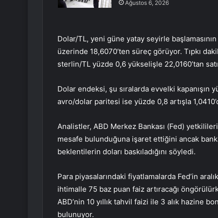
Ağustos 6, 2026
Dolar/TL, yeni güne yatay seyirle başlamasının
üzerinde 18,6070’ten süreç görüyor. Tıpkı daki
sterlin/TL yüzde 0,6 yükselişle 22,0160’tan satı
Dolar endeksi, şu sıralarda evvelki kapanışın 
avro/dolar paritesi ise yüzde 0,8 artışla 1,0410
Analistler, ABD Merkez Bankası (Fed) yetkilile
mesafe bulunduğuna işaret ettiğini ancak bankan
beklentilerin doları baskıladığını söyledi.
Para piyasalarındaki fiyatlamalarda Fed’in aral
ihtimalle 75 baz puan faiz artıracağı öngörülür
ABD’nin 10 yıllık tahvil faizi ile 3 alık hazine 
bulunuyor.