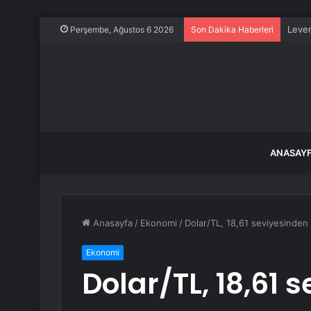
Perşembe, Ağustos 6 2026
Son Dakika Haberleri
ANASAY
Anasayfa
/
Ekonomi
/
Dolar/TL, 18,61 seviyesinden
Ekonomi
Dolar/TL, 18,61 