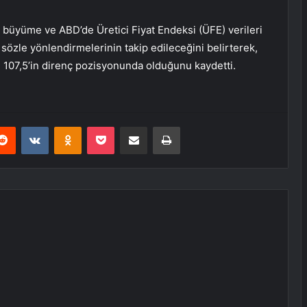
e büyüme ve ABD’de Üretici Fiyat Endeksi (ÜFE) verileri
 sözle yönlendirmelerinin takip edileceğini belirterek,
 107,5’in direnç pozisyonunda olduğunu kaydetti.
erest
Reddit
VKontakte
Odnoklassniki
Pocket
E-Posta ile paylaş
Yazdır