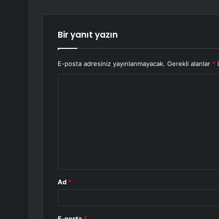
Bir yanıt yazın
E-posta adresiniz yayınlanmayacak.
Gerekli alanlar
*
i
Y
o
r
u
m
*
Ad
*
E-posta
*