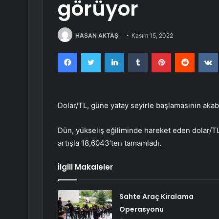
görüyor
HASAN AKTAŞ
Kasım 15, 2022
Facebook
Twitter
LinkedIn
Tumblr
Pinterest
Reddit
Dolar/TL, güne yatay seyirle başlamasının aka
Dün, yükseliş eğiliminde hareket eden dolar/T
artışla 18,6043’ten tamamladı.
İlgili Makaleler
Sahte Araç Kiralama
Operasyonu