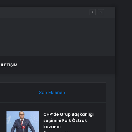
Levent Üzümcü: Susmam ve Susturulmam Mümkün Değildir. Evlatlarımız ve Ülkemiz İçin Aydınlık Bir Gelecek Talebi Hapsedilemez
İLETIŞIM
Son Eklenen
CHP’de Grup Başkanlığı
seçimini Faik Öztrak
kazandı