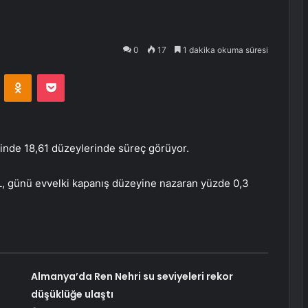
0
17
1 dakika okuma süresi
VKontakte
Odnoklassniki
Pocket
binde 18,61 düzeylerinde süreç görüyor.
L, günü evvelki kapanış düzeyine nazaran yüzde 0,3
Almanya’da Ren Nehri su seviyeleri rekor
düşüklüğe ulaştı