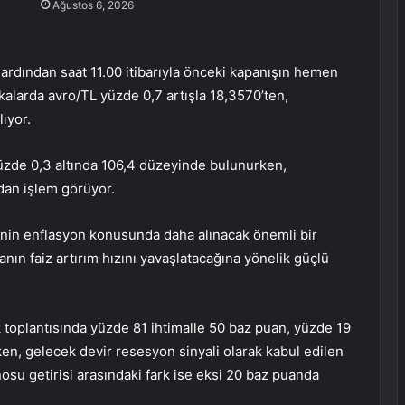
Ağustos 6, 2026
 ardından saat 11.00 itibarıyla önceki kapanışın hemen
kalarda avro/TL yüzde 0,7 artışla 18,3570’ten,
lıyor.
yüzde 0,3 altında 106,4 düzeyinde bulunurken,
’dan işlem görüyor.
rinin enflasyon konusunda daha alınacak önemli bir
ın faiz artırım hızını yavaşlatacağına yönelik güçlü
ık toplantısında yüzde 81 ihtimalle 50 baz puan, yüzde 19
ken, gelecek devir resesyon sinyali olarak kabul edilen
bonosu getirisi arasındaki fark ise eksi 20 baz puanda