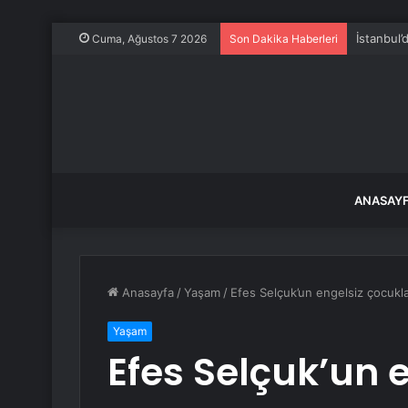
İstanbul’
Cuma, Ağustos 7 2026
Son Dakika Haberleri
ANASAY
Anasayfa
/
Yaşam
/
Efes Selçuk’un engelsiz çocukları
Yaşam
Efes Selçuk’un 