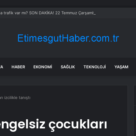
da trafik var mı? SON DAKİKA! 22 Temmuz Çarşamba hangi ilçelerde trafik 
FA
HABER
EKONOMI
SAĞLIK
TEKNOLOJI
YAŞAM
 izcilikle tanıştı
engelsiz çocukları