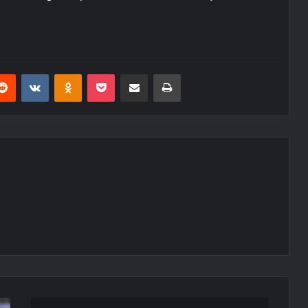
erest
Reddit
VKontakte
Odnoklassniki
Pocket
E-Posta ile paylaş
Yazdır