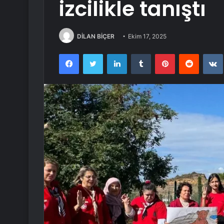
izcilikle tanıştı
DİLAN BİÇER
Ekim 17, 2025
Facebook
Twitter
LinkedIn
Tumblr
Pinterest
Reddit