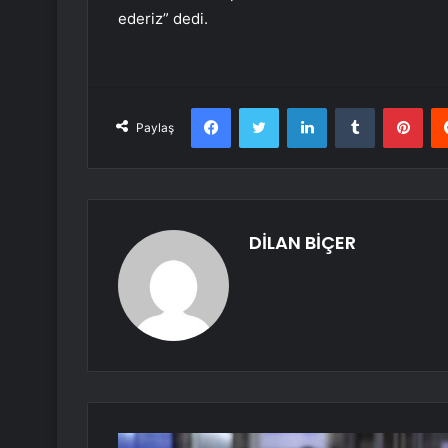
ederiz” dedi.
Facebook
Twitter
LinkedIn
Tumblr
Pint
Paylaş
DİLAN BİÇER