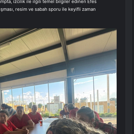
pta, izcilik ile ilgili temel bilgiler edinen Efes
lışması, resim ve sabah sporu ile keyifli zaman