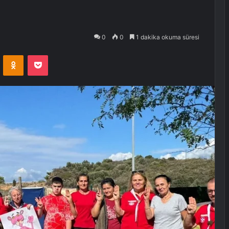
0
0
1 dakika okuma süresi
VKontakte
Odnoklassniki
Pocket