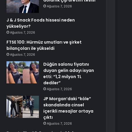
dolarlık çip üretim tesisi
Ağustos 7, 2026
J & J Snack Foods hissesi neden
yükseliyor?
Ağustos 7, 2026
FTSE 100: Hürmüz umutları ve şirket
bilançoları ile yükseldi
Ağustos 7, 2026
Düğün salonu fiyatını
duyan gelin adayı isyan
etti: “1,2 milyon TL
dediler”
Ağustos 7, 2026
JP Morgan’daki “köle”
skandalında cinsel
içerikli mesajlar ortaya
çıktı
Ağustos 7, 2026