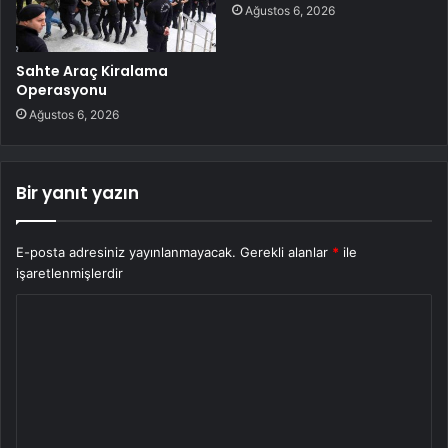
Ağustos 6, 2026
Sahte Araç Kiralama
Operasyonu
Ağustos 6, 2026
Bir yanıt yazın
E-posta adresiniz yayınlanmayacak.
Gerekli alanlar
*
ile
işaretlenmişlerdir
Y
o
r
u
m