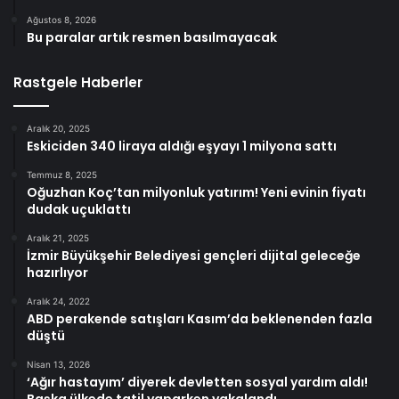
Ağustos 8, 2026
Bu paralar artık resmen basılmayacak
Rastgele Haberler
Aralık 20, 2025
Eskiciden 340 liraya aldığı eşyayı 1 milyona sattı
Temmuz 8, 2025
Oğuzhan Koç’tan milyonluk yatırım! Yeni evinin fiyatı
dudak uçuklattı
Aralık 21, 2025
İzmir Büyükşehir Belediyesi gençleri dijital geleceğe
hazırlıyor
Aralık 24, 2022
ABD perakende satışları Kasım’da beklenenden fazla
düştü
Nisan 13, 2026
‘Ağır hastayım’ diyerek devletten sosyal yardım aldı!
Başka ülkede tatil yaparken yakalandı