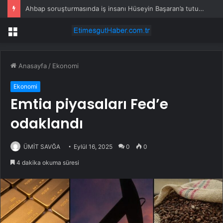
Ahbap soruşturmasında iş insanı Hüseyin Başaran’a tutuklama talebi
Menü
Anasayfa
/
Ekonomi
Ekonomi
Emtia piyasaları Fed’e
odaklandı
ÜMİT SAVĞA
Eylül 16, 2025
0
0
4 dakika okuma süresi