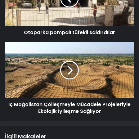
Otoparka pompalı tüfekli saldırdılar
İç Moğolistan Çölleşmeyle Mücadele Projeleriyle
Ekolojik İyileşme Sağlıyor
İlgili Makaleler