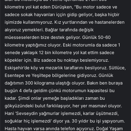
kilometre yol kat eden Dürüşken, “Bu motor sadece ve
sadece sokak hayvanları iççin gidip geliyor, başka hiçbir
işimizde kullanmıyoruz. Kız yurtlarından ve hastanelerden
alıyoruz yemekleri. Bağlar tarafında değişik
müesseselerden bize destek geliyor. Günlük 50-60
kilometre yaptığımız oluyor. Eski motorumla da sadece 1
senede yaklaşık 12 bin kilometre yol kat ettim sadece
köpekler için. Biz sadece bu noktayı beslemiyoruz.
Eskişehir’de köy ve mezarlık taraflarını besliyoruz. Sütlüce,
Esentepe ve Yeşiltepe bölgelerine gidiyoruz. Günlük
dağıtımın 300 kilograma ulaştığı oluyor. Bakın ben buraya
bugün 4 defa geldim çünkü motorumun kapasitesi bu
kadar. Şimdi onlar yemeğe başladıkları zaman bu
gökyüzündeki bulut farklılaşıyor, her yer masmavi oluyor.
Hani ‘Sevseydin yağmurlar işlemezdi, karlar üşütmezdi,
soğuklar hiç işlemezdi’ diyor ya. 30 yıldır bu işi yapıyorum.
Hasta hayvan varsa anında telefon açıyoruz. Doğal Yaşam