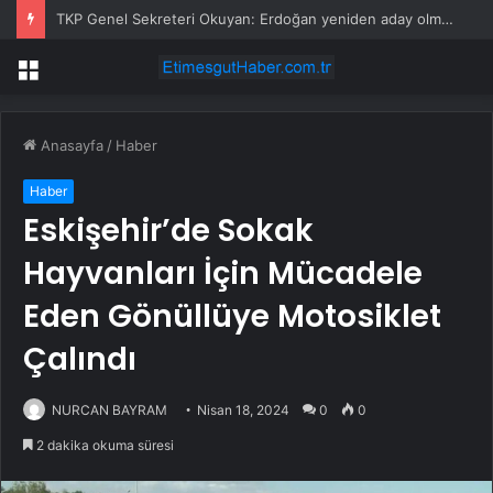
TKP Genel Sekreteri Okuyan: Erdoğan yeniden aday olmayabilir, AKP’de kavga sertleşir
Menü
Anasayfa
/
Haber
Haber
Eskişehir’de Sokak
Hayvanları İçin Mücadele
Eden Gönüllüye Motosiklet
Çalındı
NURCAN BAYRAM
Nisan 18, 2024
0
0
2 dakika okuma süresi