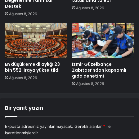
Değerlerine Tarımsal
tutuklama talebi
Destek
Ağustos 8, 2026
Ağustos 8, 2026
En düşük emekli aylığı 23
İzmir Güzelbahçe
bin 552 liraya yükseltildi
Zabıtası’ndan kapsamlı
gıda denetimi
Ağustos 8, 2026
Ağustos 8, 2026
Bir yanıt yazın
E-posta adresiniz yayınlanmayacak.
Gerekli alanlar
*
ile
işaretlenmişlerdir