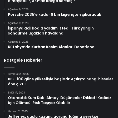
olmayabilir, AKP’de kavga sertleşir
Ağustos 9, 2026
Porsche 2035’e kadar 9 bin kişiyi işten çıkaracak
Ağustos 9, 2026
İspanya acil kodla yardım istedi: Türk yangın
söndürme uçakları havalandı
Ağustos 8, 2026
Kütahya’da Kurban Kesim Alanları Denetlendi
Rastgele Haberler
Temmuz 2, 2025
BIST 100 güne yükselişle başladı: Açılışta hangi hisseler
öne çıktı?
Eylül 17, 2024
Otomatik Kum Kabı Almayı Düşünenler Dikkat! Kediniz
İçin Ölümcül Risk Taşıyor Olabilir
Haziran 2, 2025
Jefferies, güçlü kazanç görünürlüğünü gerekçe