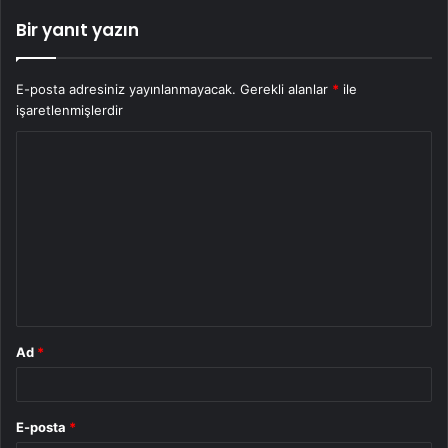
Bir yanıt yazın
E-posta adresiniz yayınlanmayacak.
Gerekli alanlar
*
ile
işaretlenmişlerdir
Y
o
r
u
m
*
Ad
*
E-posta
*