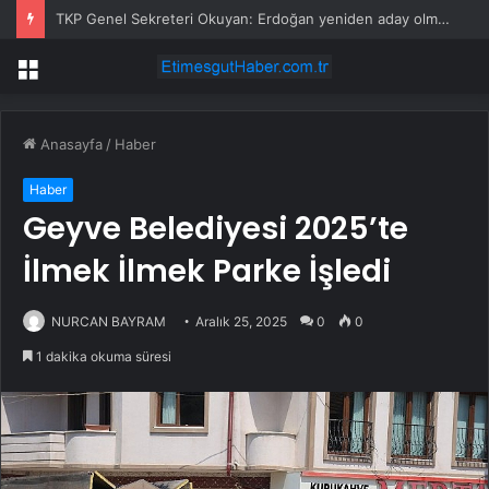
TKP Genel Sekreteri Okuyan: Erdoğan yeniden aday olmayabilir, AKP’de kavga sertleşir
Menü
Anasayfa
/
Haber
Haber
Geyve Belediyesi 2025’te
İlmek İlmek Parke İşledi
NURCAN BAYRAM
Aralık 25, 2025
0
0
1 dakika okuma süresi