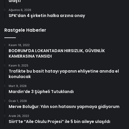
ulaştı
Ağustos 6, 2026
SPK’dan 4 şirketin halka arzına onay
Rastgele Haberler
Kasım 18, 2022
BODRUM’DA LOKANTADAN HIRSIZLIK, GÜVENLİK
KAMERASINA YANSIDI
Kasım 9, 2025
Trafikte bu basit hatayı yapanın ehliyetine anında el
konulacak
Mart 9, 2026
Mardin’de 3 Şüpheli Tutuklandı
Ocak 1, 2026
Merve Boluğur: Yılın son hatasını yapmaya gidiyorum
Aralık 26, 2022
Siirt’te “Aile Okulu Projesi” ile 5 bin aileye ulaşıldı