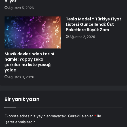
alıyor
Ağustos 5, 2026
Tesla Model Y Türkiye Fiyat
Listesi Güncellendi: Üst
Paketlere Büyük Zam
Ağustos 2, 2026
Müzik devlerinden tarihi
hamle: Yapay zeka
şarkılarına liste yasağı
yolda
Ağustos 3, 2026
Bir yanıt yazın
E-posta adresiniz yayınlanmayacak.
Gerekli alanlar
*
ile
işaretlenmişlerdir