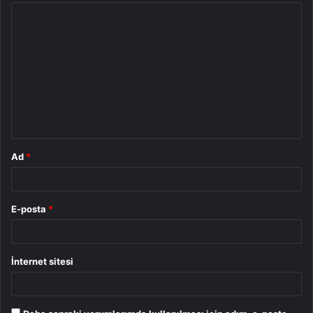
Y
o
r
u
m
*
Ad
*
E-posta
*
İnternet sitesi