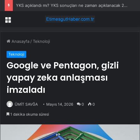
YKS açıklandı mı? YKS sonuçları ne zaman açıklanacak 2026?
Menü
Anasayfa
/
Teknoloji
Teknoloji
Google ve Pentagon, gizli
yapay zeka anlaşması
imzaladı
ÜMİT SAVĞA
Mayıs 14, 2026
0
0
1 dakika okuma süresi