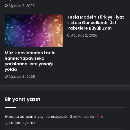
Ağustos 5, 2026
Tesla Model Y Türkiye Fiyat
Listesi Güncellendi: Üst
Paketlere Büyük Zam
Ağustos 2, 2026
Müzik devlerinden tarihi
hamle: Yapay zeka
şarkılarına liste yasağı
yolda
Ağustos 3, 2026
Bir yanıt yazın
E-posta adresiniz yayınlanmayacak.
Gerekli alanlar
*
ile
işaretlenmişlerdir