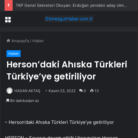
TKP Genel Sekreteri Okuyan: Erdoğan yeniden aday olmayabilir, AKP’de kavga sertleşir
Menü
Anasayfa
/
Haber
Haber
Herson’daki Ahıska Türkleri
Türkiye’ye getiriliyor
HASAN AKTAŞ
Kasım 23, 2022
0
13
Bir dakikadan az
– Herson’daki Ahıska Türkleri Türkiye’ye getiriliyor
HERSON – Savaşın devam ettiği Ukrayna’nın Herson