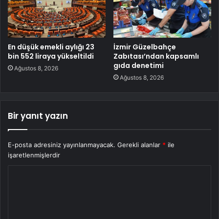
En düşük emekli aylığı 23
İzmir Güzelbahçe
bin 552 liraya yükseltildi
Zabıtası’ndan kapsamlı
gıda denetimi
Ağustos 8, 2026
Ağustos 8, 2026
Bir yanıt yazın
E-posta adresiniz yayınlanmayacak.
Gerekli alanlar
*
ile
işaretlenmişlerdir
Y
o
r
u