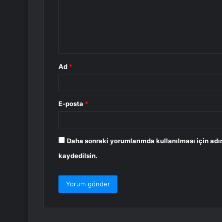
u
m
*
Ad
*
E-posta
*
Daha sonraki yorumlarımda kullanılması için adı
kaydedilsin.