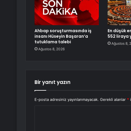
Ahbap soruşturmasında iş
En düşük em
insanı Hüseyin Başaran’a
552 liraya 
tutuklama talebi
Ağustos 8, 
Ağustos 8, 2026
Bir yanıt yazın
E-posta adresiniz yayınlanmayacak.
Gerekli alanlar
*
i
Y
o
r