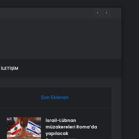
leşir
İLETIŞIM
Son Eklenen
İsrail-Lübnan
müzakereleri Roma’da
yapılacak