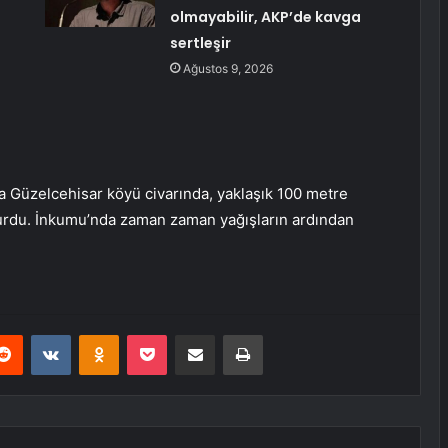
olmayabilir, AKP’de kavga
sertleşir
Ağustos 9, 2026
a Güzelcehisar köyü civarında, yaklaşık 100 metre
turdu. İnkumu’nda zaman zaman yağışların ardından
erest
Reddit
VKontakte
Odnoklassniki
Pocket
E-Posta ile paylaş
Yazdır