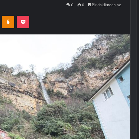
0
0
Bir dakikadan az
VKontakte
Odnoklassniki
Pocket