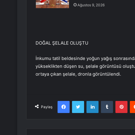
Ağustos 9, 2026
DOĞAL ŞELALE OLUŞTU
İnkumu tatil beldesinde yoğun yağış sonrasınd
yükseklikten düşen su, şelale görüntüsü oluş
ortaya çıkan şelale, dronla görüntülendi.
Facebook
Twitter
LinkedIn
Tumblr
Pint
Paylaş