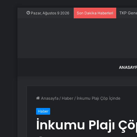
TKP Genel
Pazar, Ağustos 9 2026
Son Dakika Haberleri
ANASAY
Anasayfa
/
Haber
/
İnkumu Plajı Çöp İçinde
Haber
İnkumu Plajı Çö