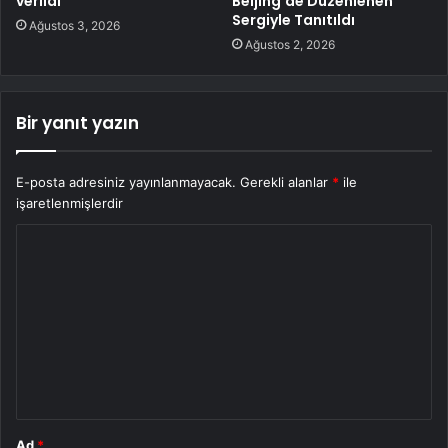
verildi
Beijing’de Düzenlenen
Sergiyle Tanıtıldı
Ağustos 3, 2026
Ağustos 2, 2026
Bir yanıt yazın
E-posta adresiniz yayınlanmayacak.
Gerekli alanlar
*
ile
işaretlenmişlerdir
Y
o
r
u
m
*
Ad
*