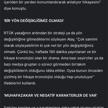
içeriden bir yerden konumlandırarak anlatıyor hikayesini”
diye konuştu.
‘BİR YÖN DEĞİŞİKLİĞİMİZ OLMADI’
RTÜK yasağının ardından bir strateji ya da yön
değişikliğine gitmediklerini söyleyen Atay, “Çok samimi
olarak söyleyebilirim ki çok net bir yön değişikliğimiz
olmadı. Çünkü bu, haftada 160 dakika yayınlanan ve bir
hikaye kronolojisi olan bir drama. Ama bazı seyirciler ya da
bazı medya grupları o süreci görmeden birtakım
değişikliklerin olduğunu iddia ettiler. Oysa bunun önceden
çizilmiş bir hikaye kronolojisi olduğu hep unutuluyor”
ifadelerini kullandı.
‘MUHAFAZAKAR VE NEGATİF KARAKTERLER DE VAR’
Seküler kesime ve o karakterlere daha rahat olumsuzluklar