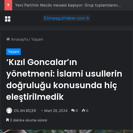
Yeni Parti’nin Meclis mesaisi başlıyor: Grup toplantılarının günü ve saati belli oldu
Menü
Anasayfa
/
Yaşam
Yaşam
‘Kızıl Goncalar’ın
yönetmeni: İslami usullerin
doğruluğu konusunda hiç
eleştirilmedik
DİLAN BİÇER
Mart 29, 2024
0
0
3 dakika okuma süresi