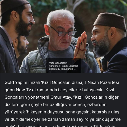
Gold Yapım imzalı ‘Kızıl Goncalar’ dizisi, 1 Nisan Pazartesi
günü Now Tv ekranlarında izleyicilerle buluşacak. ‘Kızıl
Goncalar’ın yönetmeni Ömür Atay, “Kızıl Goncalar’ın diğer
dizilere göre şöyle bir özelliği var bence; ezberden
yürüyerek ‘hikayenin duygusu sana geçsin, katarsise ulaş
ve dur’ demek yerine zaman zaman seyirciye bir düşünme
aralığı bırakıyor. İnanç ve demokrasi konusu Türkiye’nin