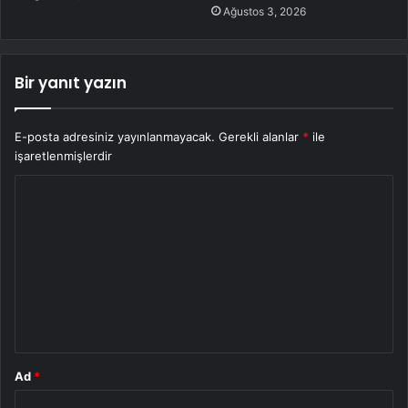
Ağustos 3, 2026
Bir yanıt yazın
E-posta adresiniz yayınlanmayacak.
Gerekli alanlar
*
ile
işaretlenmişlerdir
Y
o
r
u
m
*
Ad
*