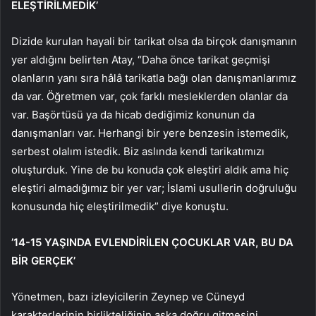
ELEŞTİRİLMEDİK’
Dizide kurulan hayali bir tarikat olsa da birçok danışmanın
yer aldığını belirten Atay, “Daha önce tarikat geçmişi
olanların yanı sıra hâlâ tarikatla bağı olan danışmanlarımız
da var. Öğretmen var, çok farklı mesleklerden olanlar da
var. Başörtüsü ya da hicab dediğimiz konunun da
danışmanları var. Herhangi bir yere benzesin istemedik,
serbest olalım istedik. Biz aslında kendi tarikatımızı
oluşturduk. Yine de bu konuda çok eleştiri aldık ama hiç
eleştiri almadığımız bir yer var; İslami usullerin doğruluğu
konusunda hiç eleştirilmedik” diye konuştu.
’14-15 YAŞINDA EVLENDİRİLEN ÇOCUKLAR VAR, BU DA
BİR GERÇEK’
Yönetmen, bazı izleyicilerin Zeynep ve Cüneyd
karakterlerinin birlikteliğinin aşka doğru gitmesini