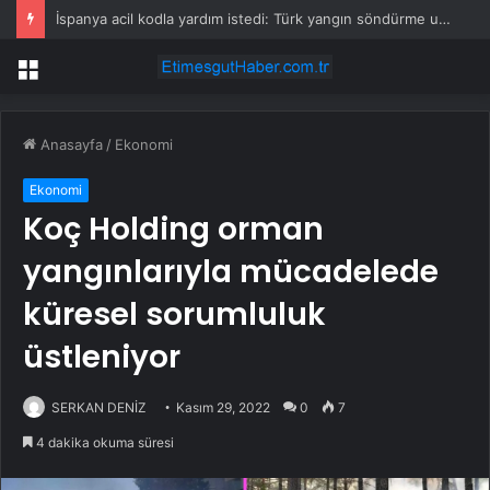
İspanya acil kodla yardım istedi: Türk yangın söndürme uçakları havalandı
Menü
Anasayfa
/
Ekonomi
Ekonomi
Koç Holding orman
yangınlarıyla mücadelede
küresel sorumluluk
üstleniyor
SERKAN DENİZ
Kasım 29, 2022
0
7
4 dakika okuma süresi