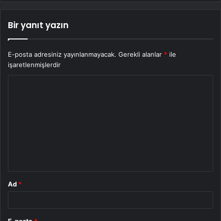
Bir yanıt yazın
E-posta adresiniz yayınlanmayacak.
Gerekli alanlar
*
ile
işaretlenmişlerdir
Y
o
r
u
m
*
Ad
*