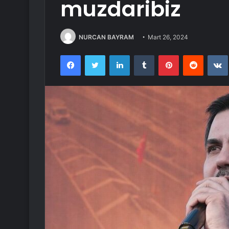
muzdaribiz
NURCAN BAYRAM
Mart 26, 2024
Facebook
Twitter
LinkedIn
Tumblr
Pinterest
Reddit