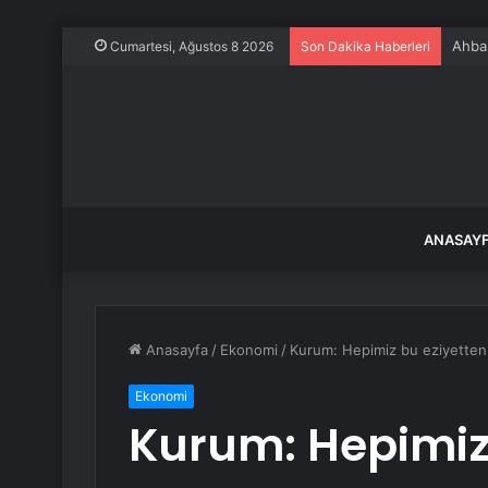
Ahbap
Cumartesi, Ağustos 8 2026
Son Dakika Haberleri
ANASAY
Anasayfa
/
Ekonomi
/
Kurum: Hepimiz bu eziyetten
Ekonomi
Kurum: Hepimiz