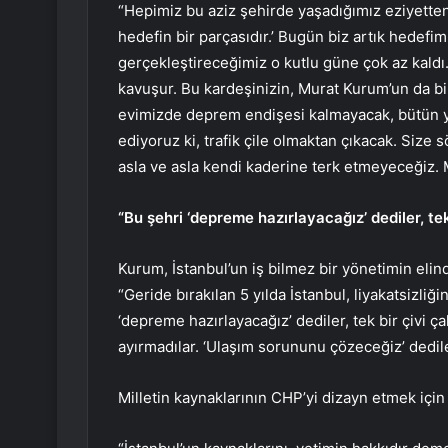
“Hepimiz bu aziz şehirde yaşadığımız eziyetten
hedefin bir parçasıdır.’ Bugün biz artık hedefim
gerçekleştireceğimiz o kutlu güne çok az kaldı.
kavuşur. Bu kardeşinizin, Murat Kurum’un da bir 
evimizde deprem endişesi kalmayacak, bütün yu
ediyoruz ki, trafik çile olmaktan çıkacak. Size
asla ve asla kendi kaderine terk etmeyeceğiz. 
“Bu şehri ‘depreme hazırlayacağız’ dediler, te
Kurum, İstanbul’un iş bilmez bir yönetimin eli
“Geride bırakılan 5 yılda İstanbul, liyakatsizli
‘depreme hazırlayacağız’ dediler, tek bir çivi ç
ayırmadılar. ‘Ulaşım sorununu çözeceğiz’ dedile
Milletin kaynaklarının CHP’yi dizayn etmek için 