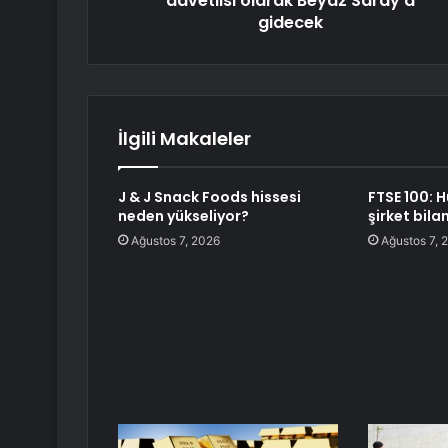
davetlisi olarak Beyaz Saray'a
gidecek
İlgili Makaleler
J & J Snack Foods hissesi
FTSE 100: 
neden yükseliyor?
şirket bila
Ağustos 7, 2026
Ağustos 7, 