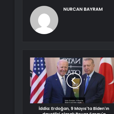
NURCAN BAYRAM
İddia: Erdoğan, 9 Mayıs'ta Biden'ın