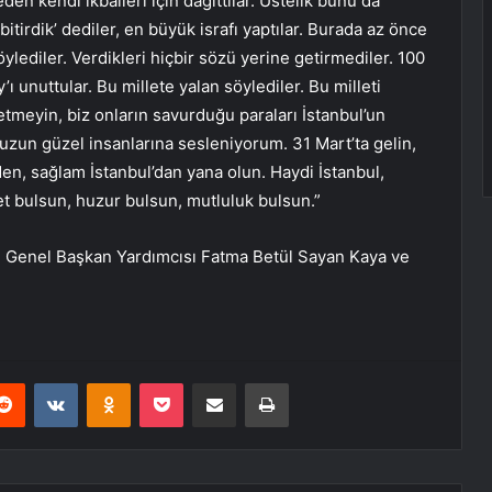
den kendi ikballeri için dağıttılar. Üstelik bunu da
itirdik’ dediler, en büyük israfı yaptılar. Burada az önce
öylediler. Verdikleri hiçbir sözü yerine getirmediler. 100
ı unuttular. Bu millete yalan söylediler. Bu milleti
e etmeyin, biz onların savurduğu paraları İstanbul’un
uzun güzel insanlarına sesleniyorum. 31 Mart’ta gelin,
en, sağlam İstanbul’dan yana olun. Haydi İstanbul,
et bulsun, huzur bulsun, mutluluk bulsun.”
rti Genel Başkan Yardımcısı Fatma Betül Sayan Kaya ve
erest
Reddit
VKontakte
Odnoklassniki
Pocket
E-Posta ile paylaş
Yazdır