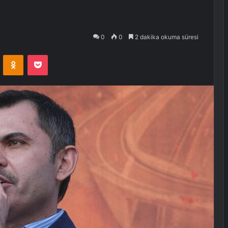
0
0
2 dakika okuma süresi
VKontakte
Odnoklassniki
Pocket