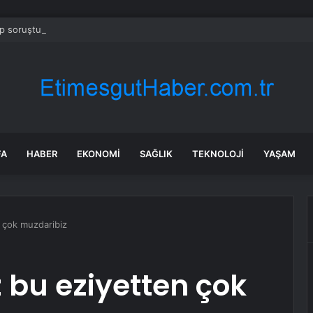
 soruşturmasında iş insanı Hüseyin Başaran’a tutuklama talebi
FA
HABER
EKONOMI
SAĞLIK
TEKNOLOJI
YAŞAM
 çok muzdaribiz
 bu eziyetten çok