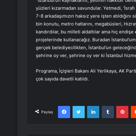
“İstanbul’un kaynaklarını, yetimin hakkıdır deme
yüzleri kızarmadan savundular. Yetmedi, ‘İsrafı b
7-8 arkadaşımızın haksız yere işten atıldığını s
bin konutu, metro hatlarını, megabüsleri, Hızray’
kandırdılar, bu milleti aldattılar ama hiç endiş
projelerinde kullanacağız. Buradan İstanbul’um
gerçek belediyecilikten, İstanbul’un geleceğind
şehrine oy ver, şehrine oy ver ki İstanbul hizm
Programa, İçişleri Bakanı Ali Yerlikaya, AK Pa
çok sayıda davetli katıldı.
Facebook
Twitter
LinkedIn
Tumblr
Pint
Paylaş