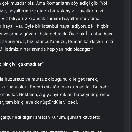
 çok muzdaribiz. Ama Romanların söylediği gibi ‘Yol
ize, hayallerimize giden bir yoldayız. Hayallerimizi
 Biz biliyoruz ki ancak samimi hayaller muradına
hayali var. Öyle bir İstanbul hayal ediyoruz ki, hiçbir
valarımız güvenli hale gelecek. Öyle bir İstanbul hayal
 söz veriyoruz, biz İstanbul’umuzu, Roman kardeşlerimizi
Milletimizin her anında hep yanında olacağız.”
k bir çivi çakmadılar”
nde huzursuz ve mutsuz olduğunu dile getirerek,
ğin kurbanı oldu. Beceriksizliğe mahkum edildi. Bu şehri
akmadılar. Reklama, algıya ayırdıkları bütçeyi depreme
r, tam bir çileye dönüştürdüler.” dedi.
çarçur edildiğini anlatan Kurum, şunları kaydetti: