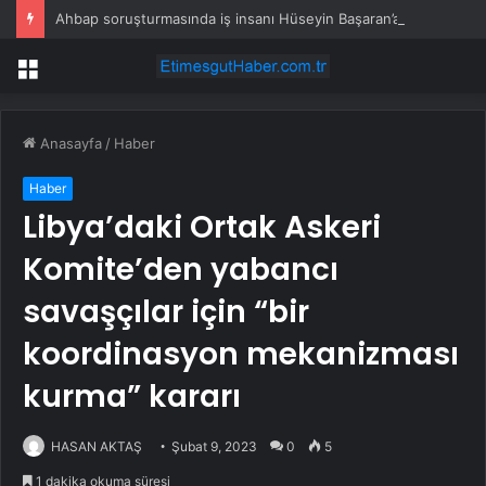
Ahbap soruşturmasında iş insanı Hüseyin Başaran’a tutuklama talebi
Menü
Anasayfa
/
Haber
Haber
Libya’daki Ortak Askeri
Komite’den yabancı
savaşçılar için “bir
koordinasyon mekanizması
kurma” kararı
HASAN AKTAŞ
Şubat 9, 2023
0
5
1 dakika okuma süresi