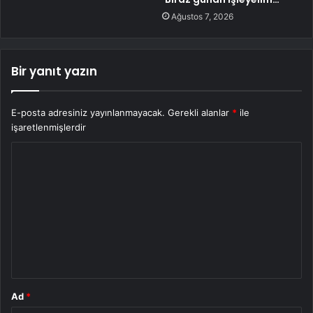
Ağustos 7, 2026
Bir yanıt yazın
E-posta adresiniz yayınlanmayacak.
Gerekli alanlar
*
ile
işaretlenmişlerdir
Y
o
r
u
m
*
Ad
*