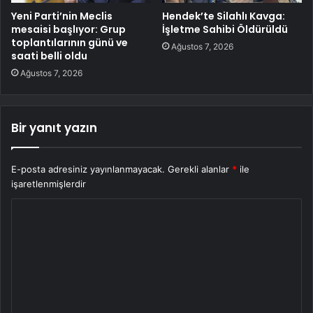
Yeni Parti’nin Meclis
Hendek’te Silahlı Kavga:
mesaisi başlıyor: Grup
İşletme Sahibi Öldürüldü
toplantılarının günü ve
Ağustos 7, 2026
saati belli oldu
Ağustos 7, 2026
Bir yanıt yazın
E-posta adresiniz yayınlanmayacak.
Gerekli alanlar
*
ile
işaretlenmişlerdir
Y
o
r
u
m