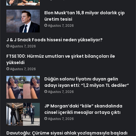
Elon Musk’tan 16,8 milyar dolarlık çip
üretim tesisi
Ağustos 7, 2026
J & J Snack Foods hissesi neden yükseliyor?
Ağustos 7, 2026
FTSE 100: Hürmüz umutları ve şirket bilançoları ile
yükseldi
Ağustos 7, 2026
Düğün salonu fiyatını duyan gelin
adayı isyan etti: “1,2 milyon TL dediler”
Ağustos 7, 2026
JP Morgan’daki “köle” skandalında
cinsel içerikli mesajlar ortaya çıktı
Ağustos 7, 2026
Davutoğlu: Çürüme siyasi ahlak yozlaşmasıyla başladı