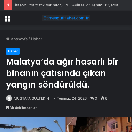
İstanbul’da trafik var mı? SON DAKİKA! 22 Temmuz Çarşamba hangi ilçelerde trafik var, hangi yollar kapalı?
Menü
Anasayfa
/
Haber
Haber
Malatya’da ağır hasarlı bir
binanın çatısında çıkan
yangın söndürüldü.
MUSTAFA GÜLTEKİN
Temmuz 24, 2023
0
8
Bir dakikadan az