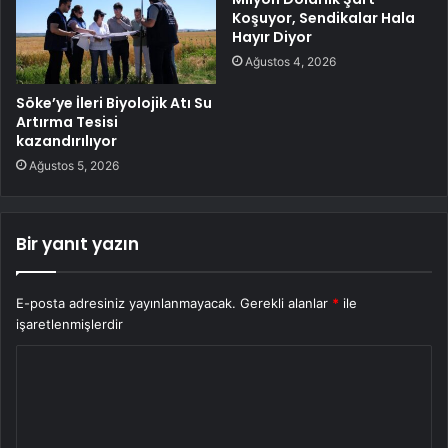
Koşuyor, Sendikalar Hala
Hayır Diyor
Ağustos 4, 2026
Söke’ye İleri Biyolojik Atı Su
Artırma Tesisi
kazandırılıyor
Ağustos 5, 2026
Bir yanıt yazın
E-posta adresiniz yayınlanmayacak.
Gerekli alanlar
*
ile
işaretlenmişlerdir
Y
o
r