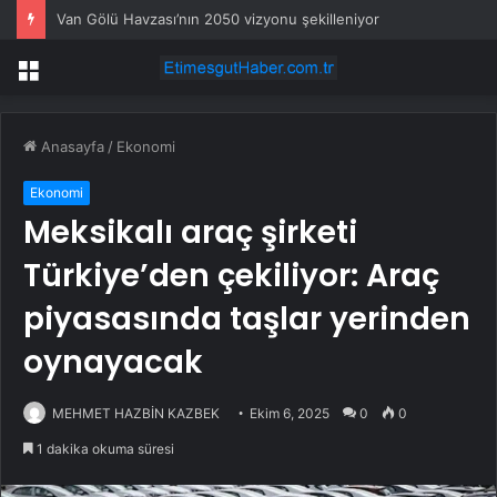
Van Gölü Havzası’nın 2050 vizyonu şekilleniyor
Menü
Anasayfa
/
Ekonomi
Ekonomi
Meksikalı araç şirketi
Türkiye’den çekiliyor: Araç
piyasasında taşlar yerinden
oynayacak
MEHMET HAZBİN KAZBEK
Ekim 6, 2025
0
0
1 dakika okuma süresi