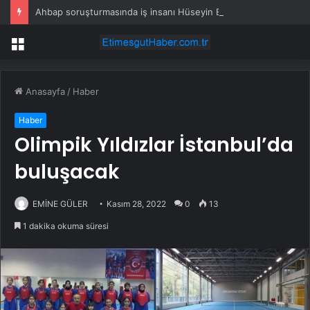
Ahbap soruşturmasında iş insanı Hüseyin Başaran’a tutuklama talebi
Menü
Anasayfa
/
Haber
Haber
Olimpik Yıldızlar İstanbul’da
buluşacak
EMİNE GÜLER
Kasım 28, 2022
0
13
1 dakika okuma süresi