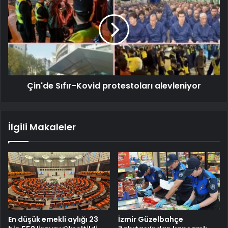
Çin'de Sıfır-Kovid protestoları alevleniyor
İlgili Makaleler
En düşük emekli aylığı 23
İzmir Güzelbahçe