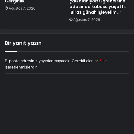
Gerginlik
çalkalanıyor! Öğrencisine
odasında kabusu yaşattı:
Ağustos 7, 2026
‘Biraz günah işleyelim…’
Ağustos 7, 2026
Bir yanıt yazın
E-posta adresiniz yayınlanmayacak.
Gerekli alanlar
*
ile
işaretlenmişlerdir
Y
o
r
u
m
*