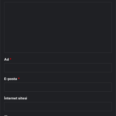
Y
o
r
u
m
*
Ad
*
E-posta
*
İnternet sitesi