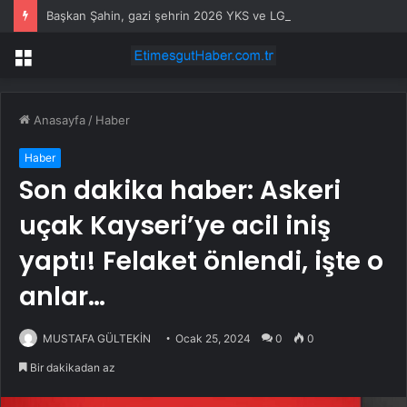
Başkan Şahin, gazi şehrin 2026 YKS ve LGS şampiyonlarıyla buluştu
Menü
Anasayfa
/
Haber
Haber
Son dakika haber: Askeri
uçak Kayseri’ye acil iniş
yaptı! Felaket önlendi, işte o
anlar…
MUSTAFA GÜLTEKİN
Ocak 25, 2024
0
0
Bir dakikadan az