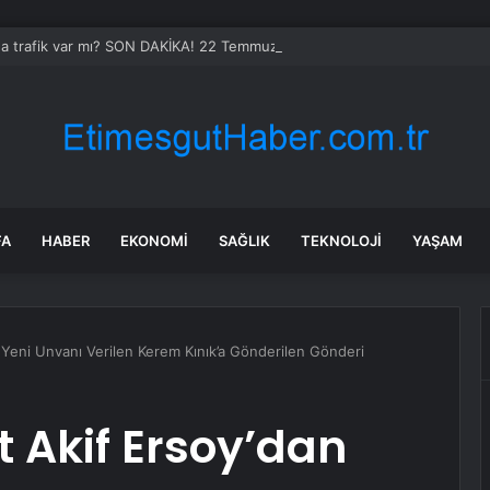
da trafik var mı? SON DAKİKA! 22 Temmuz Çarşamba hangi ilçelerde trafik 
FA
HABER
EKONOMI
SAĞLIK
TEKNOLOJI
YAŞAM
eni Unvanı Verilen Kerem Kınık’a Gönderilen Gönderi
Akif Ersoy’dan