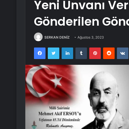
Yeni Unvanı Ver
Gönderilen Gön
SERKAN DENİZ
Ağustos 3, 2023
Facebook
Twitter
LinkedIn
Tumblr
Pinterest
Reddit