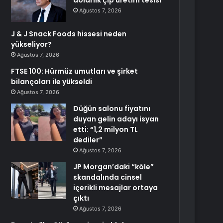
dolarlık çip üretim tesisi
Ağustos 7, 2026
J & J Snack Foods hissesi neden
yükseliyor?
Ağustos 7, 2026
FTSE 100: Hürmüz umutları ve şirket
bilançoları ile yükseldi
Ağustos 7, 2026
Düğün salonu fiyatını
duyan gelin adayı isyan
etti: “1,2 milyon TL
dediler”
Ağustos 7, 2026
JP Morgan’daki “köle”
skandalında cinsel
içerikli mesajlar ortaya
çıktı
Ağustos 7, 2026