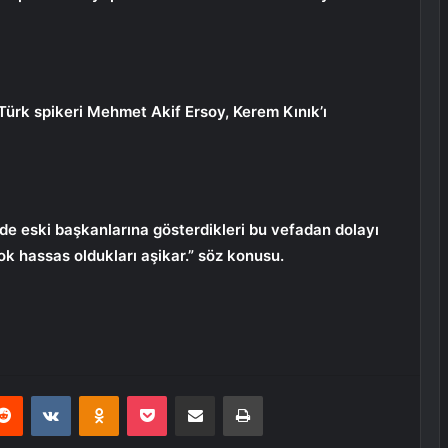
Türk spikeri Mehmet Akif Ersoy, Kerem Kınık’ı
 de eski başkanlarına gösterdikleri bu vefadan dolayı
ok hassas oldukları aşikar.” söz konusu.
erest
Reddit
VKontakte
Odnoklassniki
Pocket
E-Posta ile paylaş
Yazdır