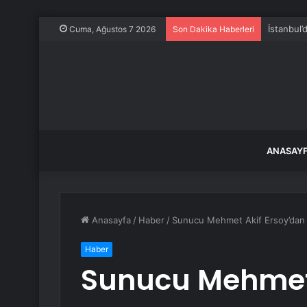
İstanbul’
Cuma, Ağustos 7 2026
Son Dakika Haberleri
ANASAY
Anasayfa
/
Haber
/
Sunucu Mehmet Akif Ersoy’dan Y
Haber
Sunucu Mehmet 