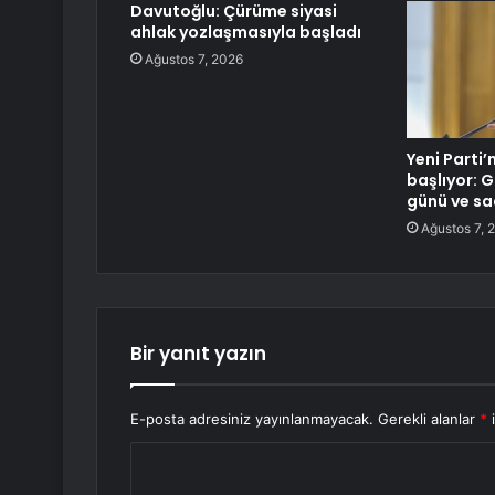
Davutoğlu: Çürüme siyasi
ahlak yozlaşmasıyla başladı
Ağustos 7, 2026
Yeni Parti’
başlıyor: G
günü ve saa
Ağustos 7, 
Bir yanıt yazın
E-posta adresiniz yayınlanmayacak.
Gerekli alanlar
*
i
Y
o