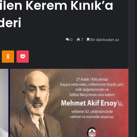
ilen Kerem Kınık’a
deri
0
7
Bir dakikadan az
VKontakte
Odnoklassniki
Pocket