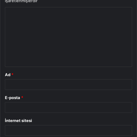
işaretlenmişlerdir
Y
o
r
u
m
*
Ad
*
E-posta
*
İnternet sitesi