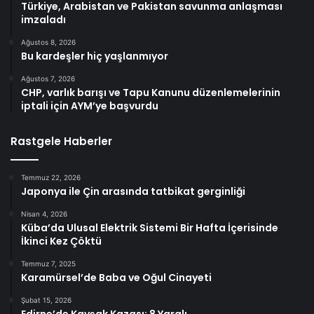
Türkiye, Arabistan ve Pakistan savunma anlaşması
imzaladı
Ağustos 8, 2026
Bu kardeşler hiç yaşlanmıyor
Ağustos 7, 2026
CHP, varlık barışı ve Tapu Kanunu düzenlemelerinin
iptali için AYM’ye başvurdu
Rastgele Haberler
Temmuz 22, 2026
Japonya ile Çin arasında tatbikat gerginliği
Nisan 4, 2026
Küba’da Ulusal Elektrik Sistemi Bir Hafta İçerisinde
İkinci Kez Çöktü
Temmuz 7, 2025
Karamürsel’de Baba ve Oğul Cinayeti
Şubat 15, 2026
Edirne’de Kavşak Kazası: 8 Yaralı