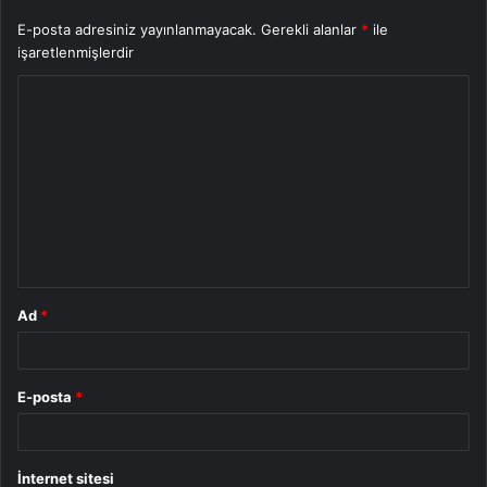
E-posta adresiniz yayınlanmayacak.
Gerekli alanlar
*
ile
işaretlenmişlerdir
Y
o
r
u
m
*
Ad
*
E-posta
*
İnternet sitesi