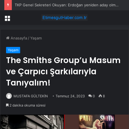
TKP Genel Sekreteri Okuyan: Erdoğan yeniden aday olmayabilir, AKP’de kavga sertleşir
Menü
Anasayfa
/
Yaşam
Yaşam
The Smiths Group’u Masum
ve Çarpıcı Şarkılarıyla
Tanıyalım!
MUSTAFA GÜLTEKİN
Temmuz 24, 2023
0
8
2 dakika okuma süresi