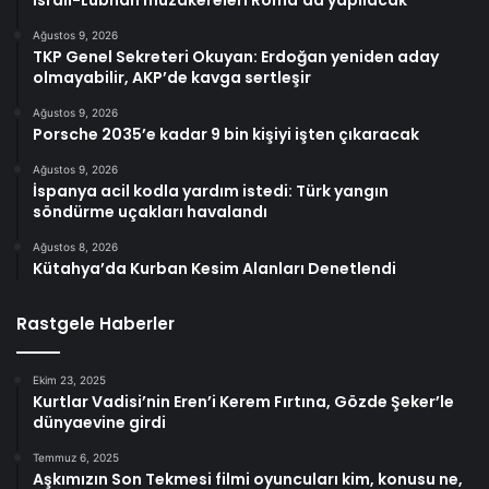
İsrail-Lübnan müzakereleri Roma’da yapılacak
Ağustos 9, 2026
TKP Genel Sekreteri Okuyan: Erdoğan yeniden aday
olmayabilir, AKP’de kavga sertleşir
Ağustos 9, 2026
Porsche 2035’e kadar 9 bin kişiyi işten çıkaracak
Ağustos 9, 2026
İspanya acil kodla yardım istedi: Türk yangın
söndürme uçakları havalandı
Ağustos 8, 2026
Kütahya’da Kurban Kesim Alanları Denetlendi
Rastgele Haberler
Ekim 23, 2025
Kurtlar Vadisi’nin Eren’i Kerem Fırtına, Gözde Şeker’le
dünyaevine girdi
Temmuz 6, 2025
Aşkımızın Son Tekmesi filmi oyuncuları kim, konusu ne,