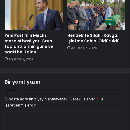
Yeni Parti’nin Meclis
Hendek’te Silahlı Kavga:
mesaisi başlıyor: Grup
İşletme Sahibi Öldürüldü
toplantılarının günü ve
Ağustos 7, 2026
saati belli oldu
Ağustos 7, 2026
Bir yanıt yazın
E-posta adresiniz yayınlanmayacak.
Gerekli alanlar
*
ile
işaretlenmişlerdir
Y
o