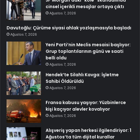
JP Morgan’daki “köle” skandalında
cinsel içerikli mesajlar ortaya çıktı
Ağustos 7, 2026
Davutoğlu: Çürüme siyasi ahlak yozlaşmasıyla başladı
Ağustos 7, 2026
Yeni Parti’nin Meclis mesaisi başlıyor:
Grup toplantılarının günü ve saati
belli oldu
Ağustos 7, 2026
Hendek’te Silahlı Kavga: İşletme
Sahibi Öldürüldü
Ağustos 7, 2026
Fransa kabusu yaşıyor: Yüzbinlerce
kişi kaçıyor alevler kovalıyor
Ağustos 7, 2026
Alışveriş yapan herkesi ilgilendiriyor: 1
Ağustos’ta tüm dijital kurallar