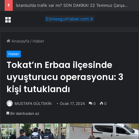
İstanbul’da trafik var mı? SON DAKİKA! 22 Temmuz Çarşamba hangi ilçelerde trafik var, hangi yollar kapalı?
Menü
Anasayfa
/
Haber
Haber
Tokat’ın Erbaa ilçesinde
uyuşturucu operasyonu: 3
kişi tutuklandı
MUSTAFA GÜLTEKİN
Ocak 17, 2024
0
0
Bir dakikadan az