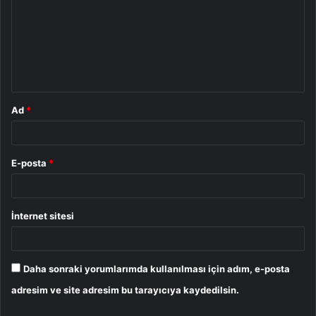
r
u
m
*
Ad
*
E-posta
*
İnternet sitesi
Daha sonraki yorumlarımda kullanılması için adım, e-posta
adresim ve site adresim bu tarayıcıya kaydedilsin.