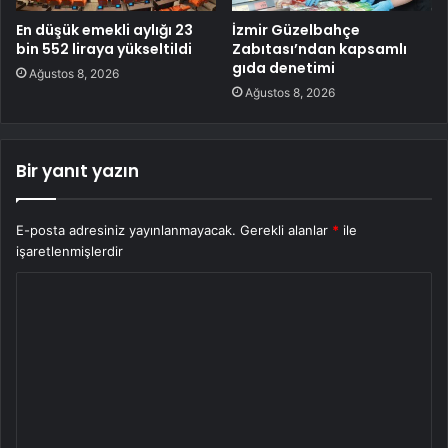
En düşük emekli aylığı 23
İzmir Güzelbahçe
bin 552 liraya yükseltildi
Zabıtası’ndan kapsamlı
gıda denetimi
Ağustos 8, 2026
Ağustos 8, 2026
Bir yanıt yazın
E-posta adresiniz yayınlanmayacak.
Gerekli alanlar
*
ile
işaretlenmişlerdir
Y
o
r
u
m
*