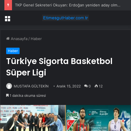
TKP Genel Sekreteri Okuyan: Erdoğan yeniden aday olmayabilir, AKP’de kavga sertleşir
Menü
Anasayfa
/
Haber
Haber
Türkiye Sigorta Basketbol
Süper Ligi
MUSTAFA GÜLTEKİN
Aralık 15, 2022
0
12
1 dakika okuma süresi