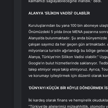
kalmamızı sağlayabileceğine inandık.” dedi.
ALANYA ‘SİLİKON VADİSİ’ OLABİLİR
Kuruluşlarından bu yana 100 bin aboneye ulaştı
Önümüzdeki 5 yılda önce MENA pazarına sonra 
Alanya’da bulunmaktadır. Şu anda bünyemizde 45
çalışan sayımız da her geçen gün artmaktadır. A
milyonlarca turistin ağırlandığı bu bölge gelecek
Alanya, Türkiye’nin Silikon Vadisi olabilir.” U
Google’ın bulut hizmetlerinde saklanıyor. Tedbi
talep etmiyor veya takip etmiyoruz. Ayrıca, To
ve korumayı iyileştirmek için düzenli olarak kon
‘DÜNYAYI KÜÇÜK BİR KÖYLE DÖNDÜRMEK İS
İki kardeş olarak finans ve hemşirelik okuduk
“Türkiye’de ailelerimiz müteahhitlik, otomotiv ve