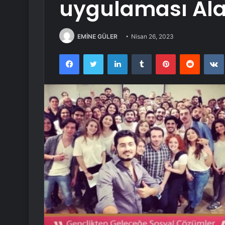
uygulaması Al
EMİNE GÜLER
Nisan 26, 2023
Facebook
Twitter
LinkedIn
Tumblr
Pinterest
Reddit