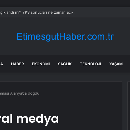
çıklandı mı? YKS sonuçları ne zaman açıklanacak 2026?
FA
HABER
EKONOMI
SAĞLIK
TEKNOLOJI
YAŞAM
aması Alanya’da doğdu
syal medya