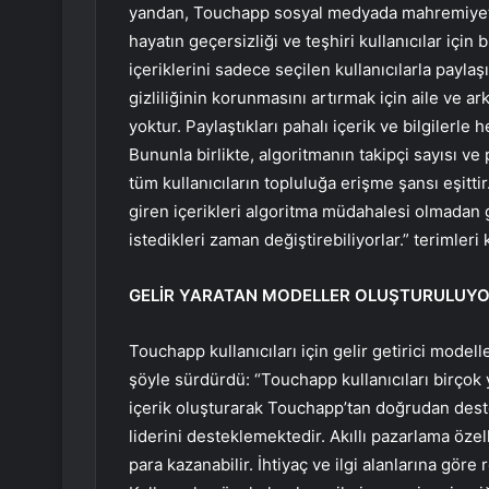
yandan, Touchapp sosyal medyada mahremiyetin
hayatın geçersizliği ve teşhiri kullanıcılar içi
içeriklerini sadece seçilen kullanıcılarla payla
gizliliğinin korunmasını artırmak için aile ve 
yoktur. Paylaştıkları pahalı içerik ve bilgilerle 
Bununla birlikte, algoritmanın takipçi sayısı ve
tüm kullanıcıların topluluğa erişme şansı eşittir
giren içerikleri algoritma müdahalesi olmadan g
istedikleri zaman değiştirebiliyorlar.” terimleri 
GELİR YARATAN MODELLER OLUŞTURULUY
Touchapp kullanıcıları için gelir getirici model
şöyle sürdürdü: “Touchapp kullanıcıları birçok y
içerik oluşturarak Touchapp’tan doğrudan deste
liderini desteklemektedir. Akıllı pazarlama özel
para kazanabilir. İhtiyaç ve ilgi alanlarına göre