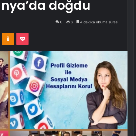
anya’da doğdu
0
6
4 dakika okuma süresi
VKontakte
Odnoklassniki
Pocket