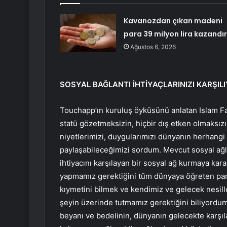
Kavanozdan çıkan madeni
para 39 milyon lira kazandır
Ağustos 6, 2026
SOSYAL BAĞLANTI İHTİYAÇLARINIZI KARŞIL
Touchapp’ın kuruluş öyküsünü anlatan Islam Fai
statü gözetmeksizin, hiçbir dış etken olmaksızı
niyetlerimizi, duygularımızı dünyanın herhangi b
paylaşabileceğimizi sordum. Mevcut sosyal ağl
ihtiyacını karşılayan bir sosyal ağ kurmaya kara
yapmamız gerektiğini tüm dünyaya öğreten pand
kıymetini bilmek ve kendimiz ve gelecek nesiller
şeyin üzerinde tutmamız gerektiğini biliyordum
beyanı ve bedelinin, dünyanın gelecekte karşıla