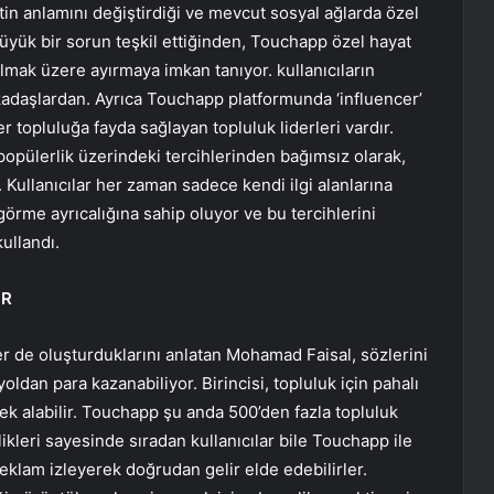
 anlamını değiştirdiği ve mevcut sosyal ağlarda özel
n büyük bir sorun teşkil ettiğinden, Touchapp özel hayat
şılmak üzere ayırmaya imkan tanıyor. kullanıcıların
arkadaşlardan. Ayrıca Touchapp platformunda ‘influencer’
her topluluğa fayda sağlayan topluluk liderleri vardır.
 popülerlik üzerindeki tercihlerinden bağımsız olarak,
. Kullanıcılar her zaman sadece kendi ilgi alanlarına
örme ayrıcalığına sahip oluyor ve bu tercihlerini
kullandı.
OR
ler de oluşturduklarını anlatan Mohamad Faisal, sözlerini
oldan para kazanabiliyor. Birincisi, topluluk için pahalı
k alabilir. Touchapp şu anda 500’den fazla topluluk
likleri sayesinde sıradan kullanıcılar bile Touchapp ile
 reklam izleyerek doğrudan gelir elde edebilirler.