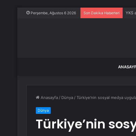
YKS a
Perşembe, Ağustos 6 2026
Son Dakika Haberleri
ANASAY
Anasayfa
/
Dünya
/
Türkiye’nin sosyal medya uygul
Dünya
Türkiye’nin so