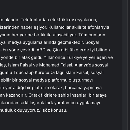
tmaktadır. Telefonlardan elektrikli ev eşyalarına,
erinden haberleşiyor. Kullanıcılar akıllı telefonlarıyla
anın her yerine bir tık ile ulaşabiliyor. Tüm bunların
sosyal medya uygulamalarında geçmektedir. Sosyal
a bu yöne çevirdi. ABD ve Çin gibi ülkelerde iyi bilinen
yönde bir atak geldi. Yıllar önce Türkiye’ye yerleşen ve
kardeş, Islam Faisal ve Mohamad Faisal, Alanya’da sosyal
ğumlu Touchapp Kurucu Ortağı Islam Faisal, sosyal
rilebilir bir sosyal medya platformu oluşturmayı
arın yer aldığı bir platform olarak, harcama yapmaya
man kazandırır. Ortak fikirlere sahip insanları bir araya
larından farklılaşarak fark yaratan bu uygulamayı
mutluluk duyuyoruz.” söz konusu.