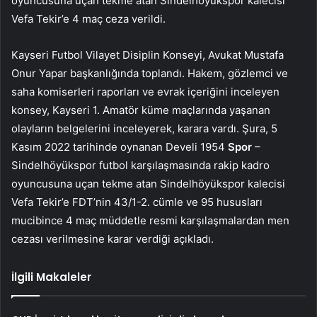
oyuncusuna uçan tekme atan Sindelhöyükspor kalecisi
Vefa Tekir’e 4 maç ceza verildi.
Kayseri Futbol Vilayet Disiplin Konseyi, Avukat Mustafa
Onur Yapar başkanlığında toplandı. Hakem, gözlemci ve
saha komiserleri raporları ve evrak içeriğini inceleyen
konsey, Kayseri 1. Amatör küme maçlarında yaşanan
olayların belgelerini inceleyerek, karara vardı. Şura, 5
Kasım 2022 tarihinde oynanan Develi 1954
Spor
–
Sindelhöyükspor futbol karşılaşmasında rakip kadro
oyuncusuna uçan tekme atan Sindelhöyükspor kalecisi
Vefa Tekir’e FDT’nin 43/1-2. cümle ve 95 hususları
mucibince 4 maç müddetle resmi karşılaşmalardan men
cezası verilmesine karar verdiği açıkladı.
İlgili Makaleler