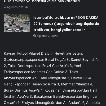
CHP İzmir’de yol haritası ve disiplin kararları
Ağustos 7, 2026
İstanbul’da trafik var mı? SON DAKİKA!
22 Temmuz Çarşamba hangi ilçelerde
trafik var, hangi yollar kapalı?
Ağustos 7, 2026
Kayseri Futbol Vilayet Disiplin Heyeti ayrıyeten;
Gaziosmanpaşaspor’dan Berat Koça’a 3, Samet Bayındır’a
2, Talas Denizspor’dan Fevzi Can Arık’a 3, Yeni
Erciyesspor’dan Mehmet Can Çalış’a 3, Talas
Anayurtspor’dan Anıl Halil Kökoğlu’na 3, Develi 1954
Gençlikspor’dan Hasan Sosun’a 3, Mehmet Yılmaz’a 4,
Burak Durmuş Anay’a 4, Kocasinan Şimşekspor’dan Halil
İbrahim Avcı’ya 3, Başakpınar Belediyespor’dan Engincan
Özcan’a 5, Erciyes İdmangücün’den Ali Arslan’a 6, Anadolu