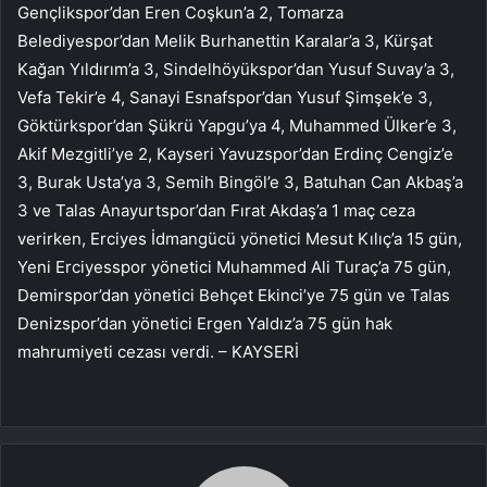
Gençlikspor’dan Eren Coşkun’a 2, Tomarza
Belediyespor’dan Melik Burhanettin Karalar’a 3, Kürşat
Kağan Yıldırım’a 3, Sindelhöyükspor’dan Yusuf Suvay’a 3,
Vefa Tekir’e 4, Sanayi Esnafspor’dan Yusuf Şimşek’e 3,
Göktürkspor’dan Şükrü Yapgu’ya 4, Muhammed Ülker’e 3,
Akif Mezgitli’ye 2, Kayseri Yavuzspor’dan Erdinç Cengiz’e
3, Burak Usta’ya 3, Semih Bingöl’e 3, Batuhan Can Akbaş’a
3 ve Talas Anayurtspor’dan Fırat Akdaş’a 1 maç ceza
verirken, Erciyes İdmangücü yönetici Mesut Kılıç’a 15 gün,
Yeni Erciyesspor yönetici Muhammed Ali Turaç’a 75 gün,
Demirspor’dan yönetici Behçet Ekinci’ye 75 gün ve Talas
Denizspor’dan yönetici Ergen Yaldız’a 75 gün hak
mahrumiyeti cezası verdi. – KAYSERİ