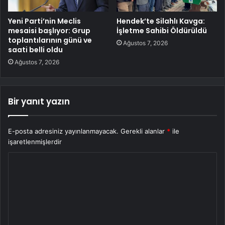
Yeni Parti’nin Meclis
Hendek’te Silahlı Kavga:
mesaisi başlıyor: Grup
İşletme Sahibi Öldürüldü
toplantılarının günü ve
Ağustos 7, 2026
saati belli oldu
Ağustos 7, 2026
Bir yanıt yazın
E-posta adresiniz yayınlanmayacak.
Gerekli alanlar
*
ile
işaretlenmişlerdir
Y
o
r
u
m