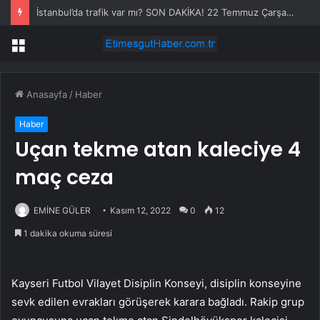
İstanbul’da trafik var mı? SON DAKİKA! 22 Temmuz Çarşamba hangi ilçelerde trafik var, hangi yollar kapalı?
Menü
Anasayfa
/
Haber
Haber
Uçan tekme atan kaleciye 4
maç ceza
EMİNE GÜLER
Kasım 12, 2022
0
12
1 dakika okuma süresi
Kayseri Futbol Vilayet Disiplin Konseyi, disiplin konseyine
sevk edilen evrakları görüşerek karara bağladı. Rakip grup