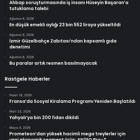
Ahbap soruşturmasında iş insanı Hüseyin Başaran’a
tutuklama talebi
Ağustos 8, 2026
En düşük emekli aylığı 23 bin 552 liraya yükseltildi
Ağustos 8, 2026
İzmir Güzelbahçe Zabıtası’ndan kapsamlı gıda
denetimi
Ağustos 8, 2026
Bu paralar artık resmen basılmayacak
Rastgele Haberler
Nisan 18, 2026
Fransa’da Sosyal Kiralama Programı Yeniden Başlatıldı
Mart 23, 2026
Yahyalı’ya bin 200 fidan dikildi
Mayıs 4, 2026
Prometeon’dan yüksek hacimli mega treylerler için
yeni ekonomik segment ürün: ANTEO Pro-T