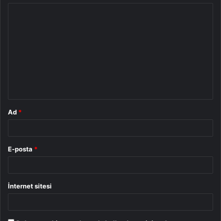
Y
o
r
u
m
*
Ad
*
E-posta
*
İnternet sitesi