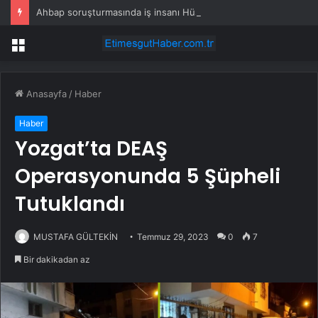
Ahbap soruşturmasında iş insanı Hüseyin Başaran’a tutuklama talebi
Menü
Anasayfa
/
Haber
Haber
Yozgat’ta DEAŞ
Operasyonunda 5 Şüpheli
Tutuklandı
MUSTAFA GÜLTEKİN
Temmuz 29, 2023
0
7
Bir dakikadan az