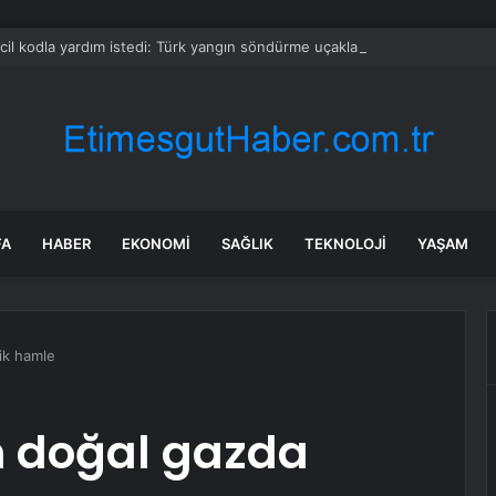
cil kodla yardım istedi: Türk yangın söndürme uçakları havalandı
FA
HABER
EKONOMI
SAĞLIK
TEKNOLOJI
YAŞAM
ik hamle
 doğal gazda