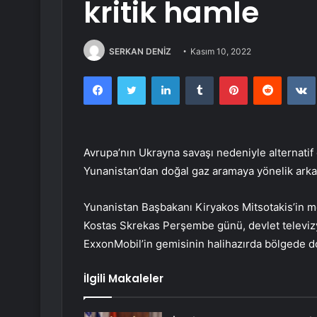
kritik hamle
SERKAN DENİZ
Kasım 10, 2022
Facebook
Twitter
LinkedIn
Tumblr
Pinterest
Reddit
Avrupa’nın Ukrayna savaşı nedeniyle alternatif 
Yunanistan’dan doğal gaz aramaya yönelik arka 
Yunanistan Başbakanı Kiryakos Mitsotakis’in m
Kostas Skrekas Perşembe günü, devlet televizy
ExxonMobil’in gemisinin halihazırda bölgede do
İlgili Makaleler