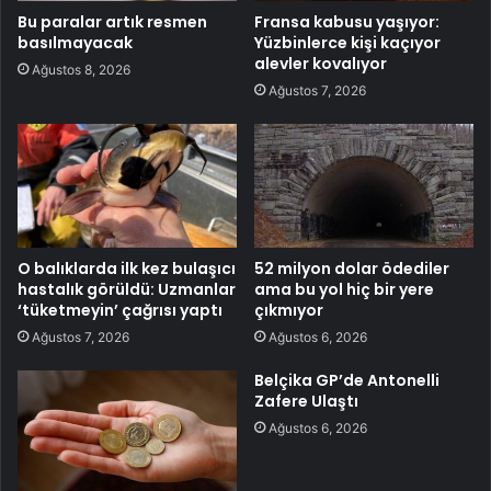
Bu paralar artık resmen
Fransa kabusu yaşıyor:
basılmayacak
Yüzbinlerce kişi kaçıyor
alevler kovalıyor
Ağustos 8, 2026
Ağustos 7, 2026
O balıklarda ilk kez bulaşıcı
52 milyon dolar ödediler
hastalık görüldü: Uzmanlar
ama bu yol hiç bir yere
‘tüketmeyin’ çağrısı yaptı
çıkmıyor
Ağustos 7, 2026
Ağustos 6, 2026
Belçika GP’de Antonelli
Zafere Ulaştı
Ağustos 6, 2026