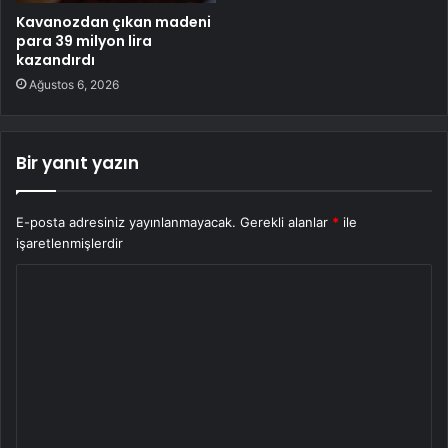
Kavanozdan çıkan madeni
para 39 milyon lira
kazandırdı
Ağustos 6, 2026
Bir yanıt yazın
E-posta adresiniz yayınlanmayacak.
Gerekli alanlar
*
ile
işaretlenmişlerdir
Y
o
r
u
m
*