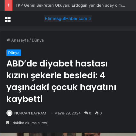
TKP Genel Sekreteri Okuyan: Erdoğan yeniden aday olmayabilir, AKP’de kavga sertleşir
Menü
Anasayfa
/
Dünya
Dünya
ABD’de diyabet hastası
kızını şekerle besledi: 4
yaşındaki çocuk hayatını
kaybetti
NURCAN BAYRAM
Mayıs 29, 2024
0
0
1 dakika okuma süresi