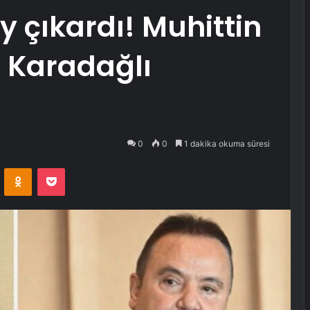
y çıkardı! Muhittin
 Karadağlı
0
0
1 dakika okuma süresi
VKontakte
Odnoklassniki
Pocket