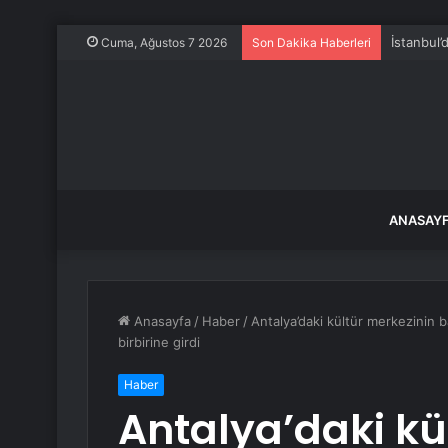
İstanbul’
Cuma, Ağustos 7 2026
Son Dakika Haberleri
ANASAY
Anasayfa
/
Haber
/
Antalya’daki kültür merkezinin b
birbirine girdi
Haber
Antalya’daki kü