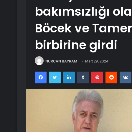
bakımsızlığı ola
Böcek ve Tamer
birbirine girdi
NURCAN BAYRAM
Mart 29, 2024
Facebook
Twitter
LinkedIn
Tumblr
Pinterest
Reddit