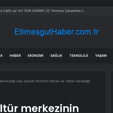
da trafik var mı? SON DAKİKA! 22 Temmuz Çarşamba hangi ilçelerde trafik 
FA
HABER
EKONOMI
SAĞLIK
TEKNOLOJI
YAŞAM
akımsızlığı olay çıkardı! Muhittin Böcek ve Tamer Karadağlı
ltür merkezinin