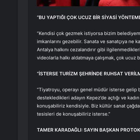
“BU YAPTIĞI ÇOK UCUZ BİR SİYASİ YÖNTEM
“Kendisi çok gezmek istiyorsa bizim belediyemizi
imkanlarını gezebilir. Sanata ve sanatçıya ne k
Antalya halkını cezalandırır gibi ilgilenmedikle
videolarla halkı aldatmaya çalışmak, çok ucuz b
“İSTERSE TURİZM ŞEHRİNDE RUHSAT VERİLM
“Tiyatroyu, operayı genel müdür isterse gelip bi
destekledikleri adayın Kepez’de açtığı ve kadın
konuşabiliriz kendisiyle. Biz kültür sanat çağ
tesisleri de konuşabiliriz isterse.”
TAMER KARADAĞLI: SAYIN BAŞKAN PROTOK