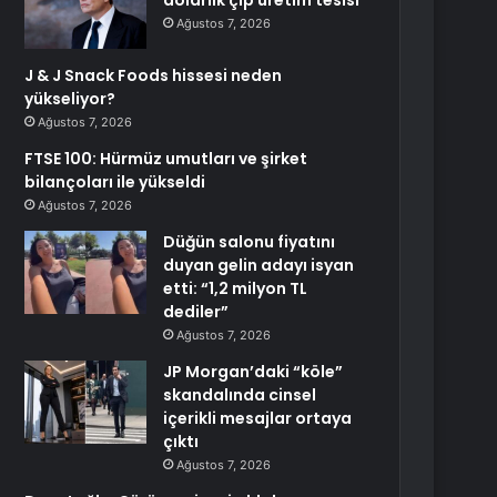
dolarlık çip üretim tesisi
Ağustos 7, 2026
J & J Snack Foods hissesi neden
yükseliyor?
Ağustos 7, 2026
FTSE 100: Hürmüz umutları ve şirket
bilançoları ile yükseldi
Ağustos 7, 2026
Düğün salonu fiyatını
duyan gelin adayı isyan
etti: “1,2 milyon TL
dediler”
Ağustos 7, 2026
JP Morgan’daki “köle”
skandalında cinsel
içerikli mesajlar ortaya
çıktı
Ağustos 7, 2026