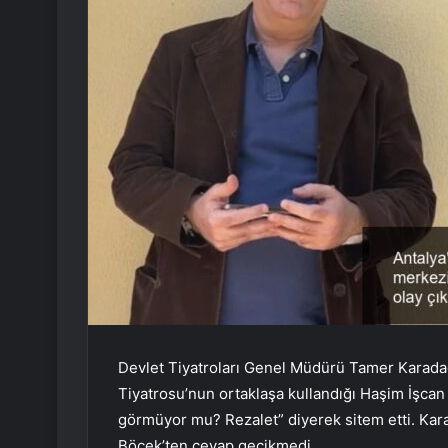
Devlet Tiyatroları Genel Müdürü Tamer Karadağl
Tiyatrosu’nun ortaklaşa kullandığı Haşim İşcan
görmüyor mu? Rezalet” diyerek sitem etti. Kar
Böcek’ten cevap gecikmedi.