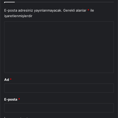
E-posta adresiniz yayınlanmayacak.
Gerekli alanlar
*
ile
işaretlenmişlerdir
Y
o
r
u
m
*
Ad
*
E-posta
*