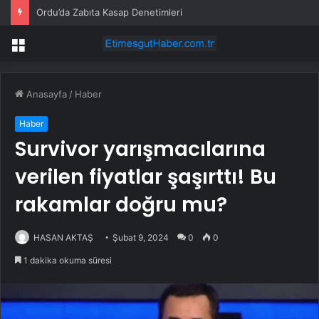
Ordu’da Zabıta Kasap Denetimleri
Menü
Anasayfa
/
Haber
Haber
Survivor yarışmacılarına
verilen fiyatlar şaşırttı! Bu
rakamlar doğru mu?
HASAN AKTAŞ
Şubat 9, 2024
0
0
1 dakika okuma süresi