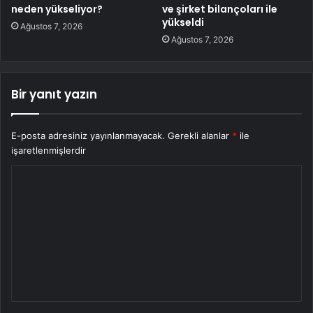
neden yükseliyor?
ve şirket bilançoları ile
yükseldi
Ağustos 7, 2026
Ağustos 7, 2026
Bir yanıt yazın
E-posta adresiniz yayınlanmayacak.
Gerekli alanlar
*
ile
işaretlenmişlerdir
Y
o
r
u
m
*