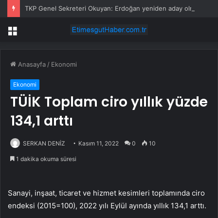
TKP Genel Sekreteri Okuyan: Erdoğan yeniden aday olmayabilir, AKP’de kavga sertleşir
Menü
Anasayfa
/
Ekonomi
Ekonomi
TÜİK Toplam ciro yıllık yüzde
134,1 arttı
SERKAN DENİZ
Kasım 11, 2022
0
10
1 dakika okuma süresi
Sanayi, inşaat, ticaret ve hizmet kesimleri toplamında ciro
endeksi (2015=100), 2022 yılı Eylül ayında yıllık 134,1 arttı.